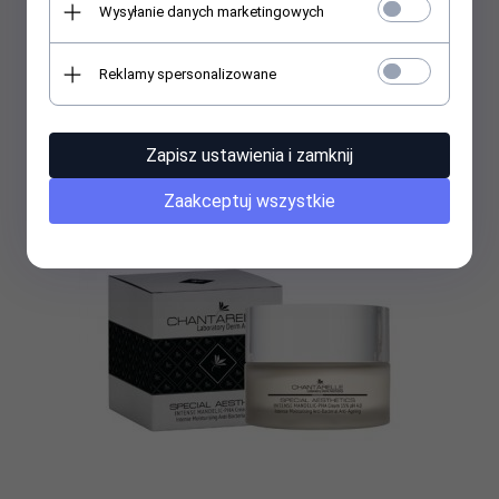
Wysyłanie danych marketingowych
Special Aesthetics krem na dzień SPF50 UVA/UVB COVER UV-
ochronny 50ml
Reklamy spersonalizowane
195,
00
PLN
Zapisz ustawienia i zamknij
Zaakceptuj wszystkie