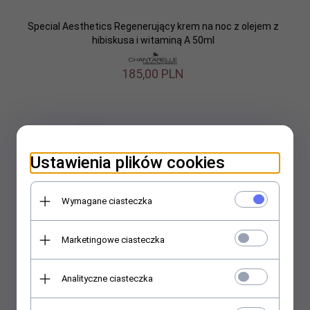
Special Aesthetics Regenerujący krem na noc z olejem z
hibiskusa i witaminą A 50ml
185,
00
PLN
Ustawienia plików cookies
Wymagane ciasteczka
Marketingowe ciasteczka
Analityczne ciasteczka