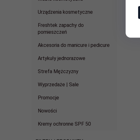
Urządzenia kosmetyczne
Freshtek zapachy do
pomieszczeń
Akcesoria do manicure i pedicure
Artykuły jednorazowe
Strefa Mężczyzny
Wyprzedaże | Sale
Promocje
Nowości
Kremy ochronne SPF 50