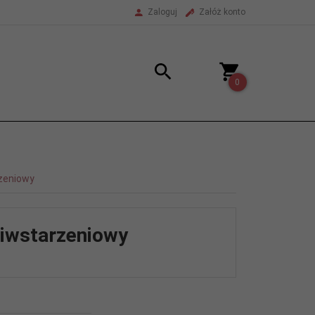
Zaloguj
Załóż konto
0
rzeniowy
ciwstarzeniowy