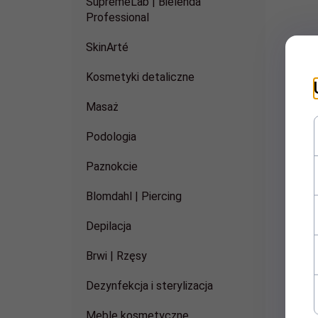
SupremeLab | Bielenda
Professional
SkinArté
Kosmetyki detaliczne
Masaż
Podologia
Paznokcie
Blomdahl | Piercing
Depilacja
Brwi | Rzęsy
Dezynfekcja i sterylizacja
Meble kosmetyczne