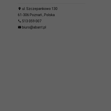
ul. Szczepankowo 130
61-306
Poznań
,
Polska
513 059 007
biuro@abant.pl