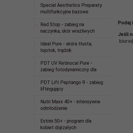
Special Aesthetics Preparaty
multifunkcyjne bazowe
Podaj 
Red Stop - zabieg na
naczynka, skór wrażliwych
Jeśli 
biuro
Ideal Pure - skóra tłusta,
łojotok, trądzik
PDT UV Retinocal Pure -
zabieg fotodynamiczny dla
PDT Lift Peptango R - zabieg
liftingujący
Nutri Maxx 40+ - intensywne
odmłodzenie
Estrini 50+ - program dla
kobiet dojrzałych