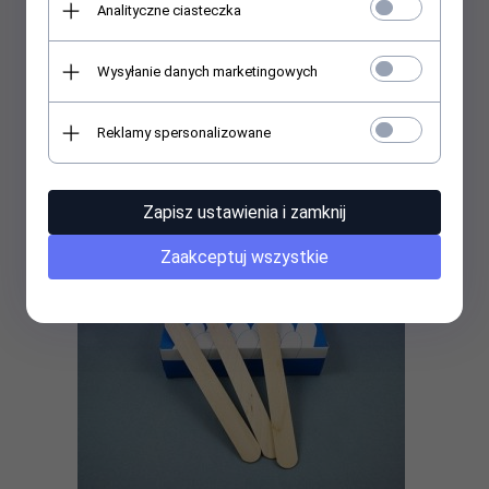
Analityczne ciasteczka
Wysyłanie danych marketingowych
Depileve Wosk /wkład/ MEN NG z aplikatorem 100g
Reklamy spersonalizowane
11,
50
PLN
Zapisz ustawienia i zamknij
Zaakceptuj wszystkie