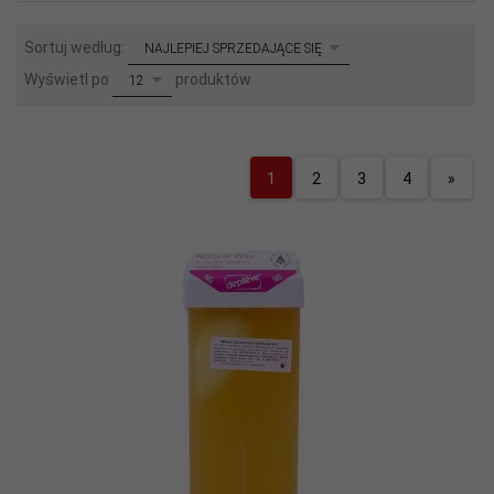
sort
Sortuj według:
NAJLEPIEJ SPRZEDAJĄCE SIĘ
pop
Wyświetl po
produktów
12
1
2
3
4
»