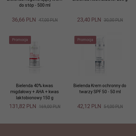
do stóp - 500 ml
36,
66
PLN
23,
40
PLN
47,00 PLN
30,00 PLN
Promocja
Promocja
Bielenda 40% kwas
Bielenda Krem ochronny do
migdałowy + AHA + kwas
twarzy SPF 50 - 50 ml
laktobionowy 150 g
131,
82
PLN
42,
12
PLN
169,00 PLN
54,00 PLN