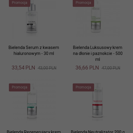
Promocja
Promocja
Bielenda Serum z kwasem
Bielenda Luksusowy krem
hialuronowym - 30 ml
na dłonie i paznokcie - 500
ml
33,
54
PLN
36,
66
PLN
43,00 PLN
47,00 PLN
Promocja
Promocja
Bielenda Regenerujący krem
Bielenda Neutralizator 200 g