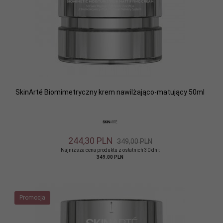
SkinArté Biomimetryczny krem nawilżająco-matujący 50ml
244,
30
PLN
349,00 PLN
Najniższa cena produktu z ostatnich 30 dni:
349.00 PLN
Promocja