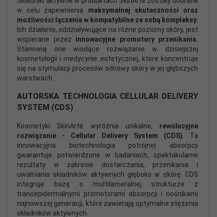
Składniki aktywne w produktach SkinArté zostały dobrane
w celu zapewnienia
maksymalnej skuteczności oraz
możliwości łączenia w kompatybilne ze sobą kompleksy.
Ich działanie, oddziaływujące na różne poziomy skóry, jest
wspierane przez
innowacyjne promotory przenikania.
Stanowią one wiodące rozwiązanie w dzisiejszej
kosmetologii i medycynie estetycznej, które koncentruje
się na stymulacji procesów odnowy skóry w jej głębszych
warstwach.
AUTORSKA TECHNOLOGIA CELLULAR DELIVERY
SYSTEM (CDS)
Kosmetyki SkinArté wyróżnia unikalne,
rewolucyjne
rozwiązanie - Cellular Delivery System (CDS)
. Ta
innowacyjna biotechnologia potrójnej absorpcji
gwarantuje potwierdzone w badaniach, spektakularne
rezultaty w zakresie dostarczania, przenikania i
uwalniania składników aktywnych głęboko w skórę. CDS
integruje bazę o multilameralnej strukturze z
transepidermalnymi promotorami absorpcji i nośnikami
najnowszej generacji, które zawierają optymalne stężenia
składników aktywnych.