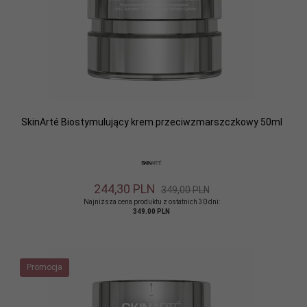
SkinArté Biostymulujący krem przeciwzmarszczkowy 50ml
244,
30
PLN
349,00 PLN
Najniższa cena produktu z ostatnich 30 dni:
349.00 PLN
Promocja