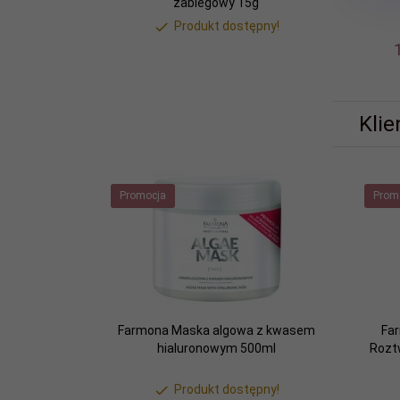
zabiegowy 15g
Produkt dostępny!
Klie
Promocja
Prom
Farmona Maska algowa z kwasem
Fa
hialuronowym 500ml
Rozt
Produkt dostępny!