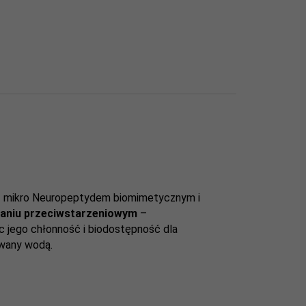
 z mikro Neuropeptydem biomimetycznym i
łaniu przeciwstarzeniowym
–
c jego chłonność i biodostępność dla
owany wodą.