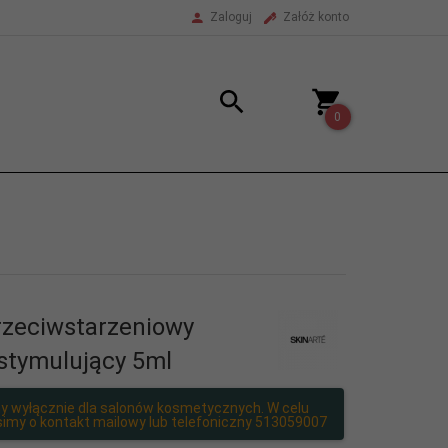
Zaloguj
Załóż konto
0
rzeciwstarzeniowy
ostymulujący 5ml
y wyłącznie dla salonów kosmetycznych. W celu
imy o kontakt mailowy lub telefoniczny 513059007