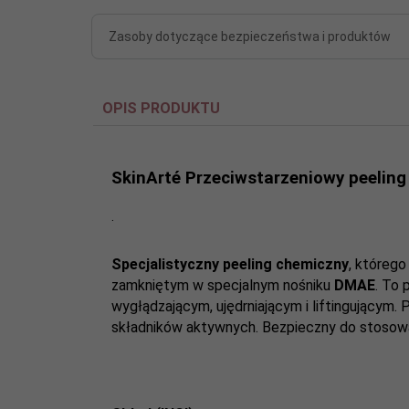
Zasoby dotyczące bezpieczeństwa i produktów
OPIS PRODUKTU
SkinArté Przeciwstarzeniowy peeling
.
Specjalistyczny peeling chemiczny
, któreg
zamkniętym w specjalnym nośniku
DMAE
. To 
wygłądzającym, ujędrniającym i liftingującym.
składników aktywnych. Bezpieczny do stosowan