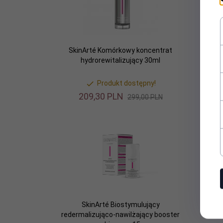
SkinArté Komórkowy koncentrat
SkinA
hydrorewitalizujący 30ml
Produkt dostępny!
209,
30
PLN
299,00 PLN
Prom
SkinArté Biostymulujący
Sk
redermalizująco-nawilżający booster
wygła