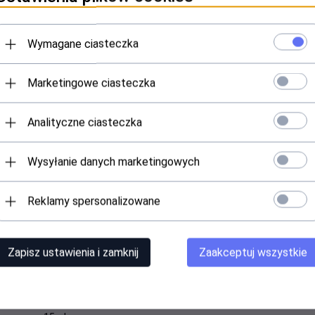
Wymagane ciasteczka
rté Zaawansowany koncentrat
SkinArté Biostymulujący kr
Marketingowe ciasteczka
biostymulujący 10x3 ml
przeciwzmarszczkowy 50m
Produkt dostępny!
Produkt dostępny!
Analityczne ciasteczka
244,
30
PLN
349,00 PLN
Wysyłanie danych marketingowych
ocja
Reklamy spersonalizowane
Zapisz ustawienia i zamknij
Zaakceptuj wszystkie
inArté Biostymulujący krem
dzający pod oczy i na powieki