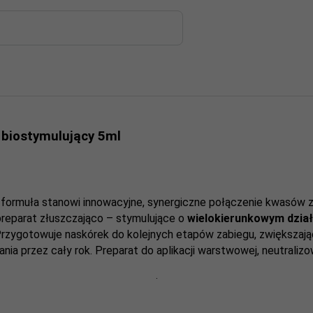
 biostymulujący 5ml
o formuła stanowi innowacyjne, synergiczne połączenie kwasów
preparat złuszczająco – stymulujące o
wielokierunkowym dzia
 Przygotowuje naskórek do kolejnych etapów zabiegu, zwiększają
ia przez cały rok. Preparat do aplikacji warstwowej, neutraliz
.