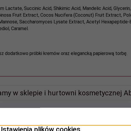
m Lactate, Succinic Acid, Shikimic Acid, Mandelic Acid, Glycerin,
inosa Fruit Extract, Cocos Nucifera (Coconut) Fruit Extract, Po
 Mannose, Saccharomyces Lysate Extract, Acetyl Hexapeptide-8, G
diol, Caramel.
asz dodatkowo próbki kremów oraz elegancką papierową torbę.
amy w sklepie i hurtowni kosmetycznej Ab
Promocja
Ustawienia plików cookies