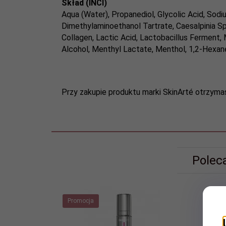
Skład (INCI)
Aqua (Water), Propanediol, Glycolic Acid, Sodiu
Dimethylaminoethanol Tartrate, Caesalpinia Sp
Collagen, Lactic Acid, Lactobacillus Ferment,
Alcohol, Menthyl Lactate, Menthol, 1,2-Hexane
Przy zakupie produktu marki SkinArté otrzym
Polec
Promocja