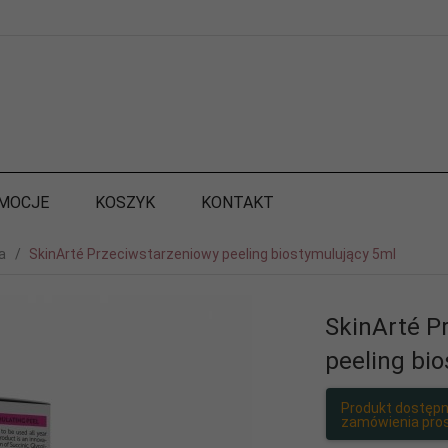
MOCJE
KOSZYK
KONTAKT
a
SkinArté Przeciwstarzeniowy peeling biostymulujący 5ml
SkinArté P
peeling bi
Produkt dostępn
zamówienia pros