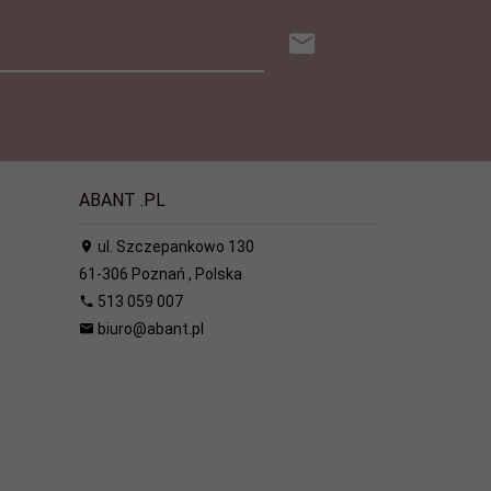
ABANT .PL
ul. Szczepankowo 130
61-306
Poznań
,
Polska
513 059 007
biuro@abant.pl