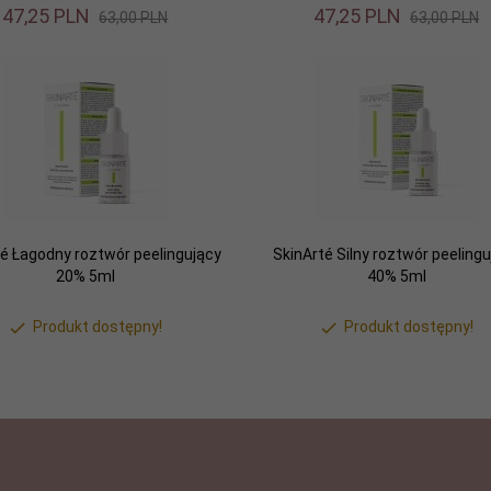
47,
25
PLN
47,
25
PLN
63,00 PLN
63,00 PLN
té Łagodny roztwór peelingujący
SkinArté Silny roztwór peeling
20% 5ml
40% 5ml
Produkt dostępny!
Produkt dostępny!