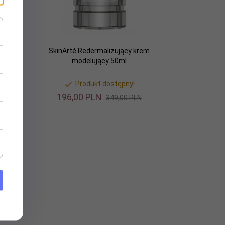
em
SkinArté Redermalizujący krem
l
modelujący 50ml
Produkt dostępny!
196,
00
PLN
349,00 PLN