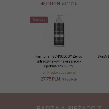
48,
00
PLN
64,00 PLN
Promocja
Farmona TECHNOLOGY Żel do
SkinAr
ultradźwięków nawilżająco -
ujędrniający 500ml
Produkt dostępny!
27,
75
PLN
37,00 PLN
BĄDŹ NA BIEŻĄCO Z