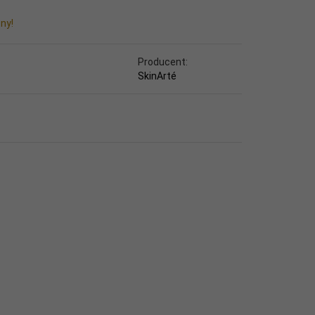
ny!
Producent:
SkinArté