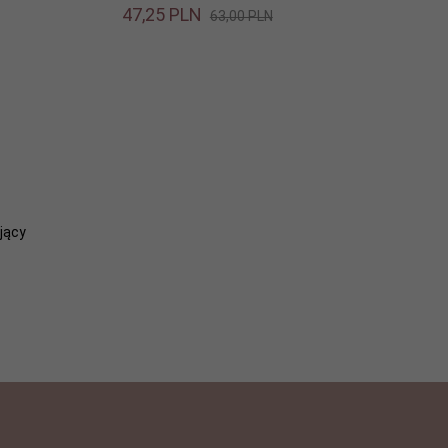
47,
25
PLN
63,00 PLN
ujący