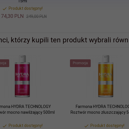
15ml
Produkt dostępny!
174,
30
PLN
249,00 PLN
nci, którzy kupili ten produkt wybrali równi
ocja
Promocja
rmona HYDRA TECHNOLOGY
Farmona HYDRA TECHNOLO
wór mocno nawilżający 500ml
Roztwór mocno złuszczający 
Produkt dostępny!
Produkt dostępny!