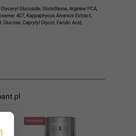
 Glyceryl Glucoside, Glutathione, Arginine PCA,
loxamer 407, Kappaphycus Alvarezii Extract,
lucose, Caprylyl Glycol, Ferulic Acid,
ant.pl
Promocja