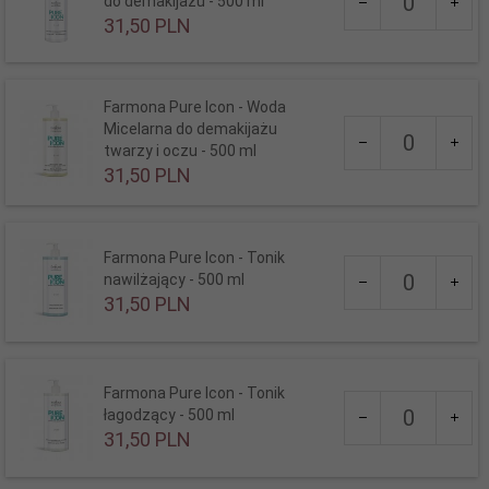
do demakijażu - 500 ml
dla
31,
50
PLN
produktu
587
Farmona Pure Icon - Woda
Ilość
Micelarna do demakijażu
dla
twarzy i oczu - 500 ml
produktu
31,
50
PLN
590
Farmona Pure Icon - Tonik
Ilość
nawilżający - 500 ml
dla
31,
50
PLN
produktu
591
Farmona Pure Icon - Tonik
Ilość
łagodzący - 500 ml
dla
31,
50
PLN
produktu
2003