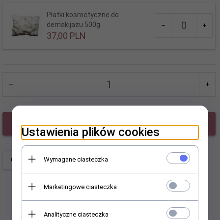
Płatki kosmetyczne do
Ilość
demakijażu 500g.
dla
37,
00
PLN
produktu
5383
Dodaj do koszyka
Ustawienia plików cookies
Wymagane ciasteczka
Marketingowe ciasteczka
Analityczne ciasteczka