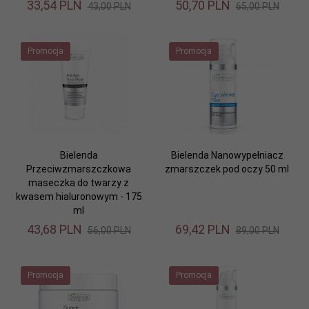
33,
54
PLN
50,
70
PLN
43,00 PLN
65,00 PLN
Promocja
Promocja
Bielenda
Bielenda Nanowypełniacz
Przeciwzmarszczkowa
zmarszczek pod oczy 50 ml
maseczka do twarzy z
kwasem hialuronowym - 175
ml
43,
68
PLN
69,
42
PLN
56,00 PLN
89,00 PLN
Promocja
Promocja