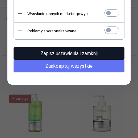
OPIS PRODUKTU
Wysyłanie danych marketingowych
Farmona Maska algowa z kwasem hialuronowym 500ml
Reklamy spersonalizowane
Zapisz ustawienia i zamknij
Klienci, którzy kupili ten produkt
Zaakceptuj wszystkie
wybrali również...
Promocja