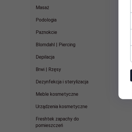
Masaż
Podologia
Paznokcie
Blomdahl | Piercing
Depilacja
Brwi | Rzęsy
Dezynfekcja i sterylizacja
Meble kosmetyczne
Urządzenia kosmetyczne
Freshtek zapachy do
pomieszczeń