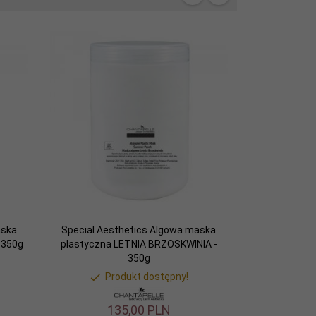
aska
Special Aesthetics Algowa maska
 350g
plastyczna LETNIA BRZOSKWINIA -
350g
Produkt dostępny!
135,
00
PLN