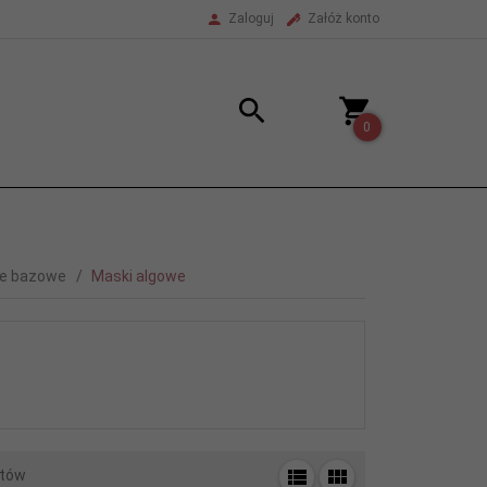
Zaloguj
Załóż konto
0
ne bazowe
Maski algowe
tów