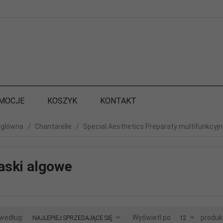
MOCJE
KOSZYK
KONTAKT
 główna
Chantarelle
Special Aesthetics Preparaty multifunkcyj
ski algowe
sort
pop
 według:
Wyświetl po
produk
NAJLEPIEJ SPRZEDAJĄCE SIĘ
12