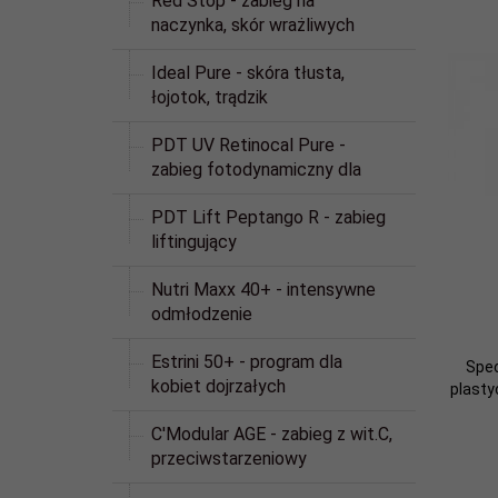
Red Stop - zabieg na
naczynka, skór wrażliwych
Ideal Pure - skóra tłusta,
łojotok, trądzik
PDT UV Retinocal Pure -
zabieg fotodynamiczny dla
PDT Lift Peptango R - zabieg
liftingujący
Nutri Maxx 40+ - intensywne
odmłodzenie
Estrini 50+ - program dla
Spec
kobiet dojrzałych
plast
C'Modular AGE - zabieg z wit.C,
przeciwstarzeniowy