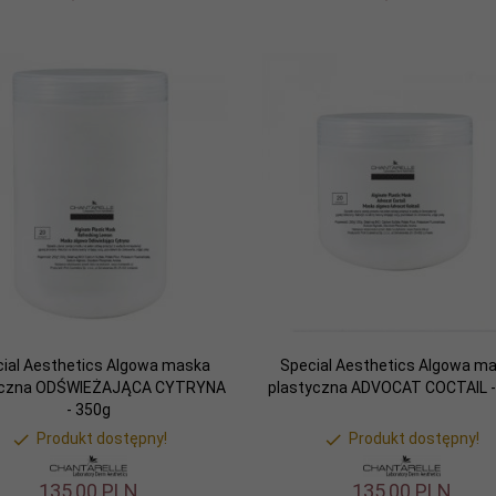
ial Aesthetics Algowa maska
Special Aesthetics Algowa m
yczna ODŚWIEŻAJĄCA CYTRYNA
plastyczna ADVOCAT COCTAIL -
- 350g
Produkt dostępny!
Produkt dostępny!
135,
00
PLN
135,
00
PLN