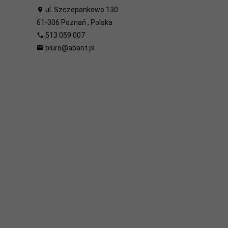
ul. Szczepankowo 130
61-306
Poznań
,
Polska
513 059 007
biuro@abant.pl