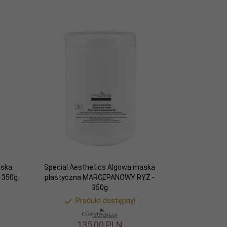
aska
Special Aesthetics Algowa maska
 350g
plastyczna MARCEPANOWY RYŻ -
350g
Produkt dostępny!
135,
00
PLN