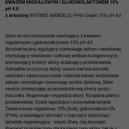
KWASEM MIGDAŁOWYM I GLUKONOLAKTONEM 15%
pH 4.0
z arbutyną
INTENSE MANDELIC-PHA Cream 15% pH 4.0
Krem na noc intensywnie nawilżający z kwasem
migdałowym i glukonolaktonem 15% pH 4.0.
Antybakteryjny, regulujący równowagę sebum i nawilżenia,
stymulujący nawilżenie i odnowę włókien kolagenowych,
wyrównujący koloryt skóry, redukujący przebarwienia.
Dokładnie oczyszcza skórę, usuwa martwe komórki
naskórka i zanieczyszczenia. Udrażnia kanały wydzielania
sebum, normalizuje równowagę wodno-lipidową. Silnie
nawilża zmniejszając przeznaskórkową utratę wody i
mocznika. Regeneruje i wygładza skórę. Rozjaśnia plamy i
przebarwienia. Działa łagodząco i przeciwbakteryjnie.
Zawiera kwas migdałowy 10% (AzA), glukonolakton 5%
(PHA), rozjaśniający ekstrakt z mącznicy (arbutyna) i
składniki regenerujące - masło Shea, olej Avocado.
Preparat przeznaczony dla każdego typu skóry, także z