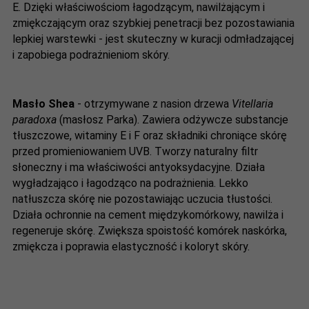
E. Dzięki właściwościom łagodzącym, nawilżającym i
zmiękczającym oraz szybkiej penetracji bez pozostawiania
lepkiej warstewki - jest skuteczny w kuracji odmładzającej
i zapobiega podrażnieniom skóry.
Masło Shea
- otrzymywane z nasion drzewa
Vitellaria
paradoxa
(masłosz Parka). Zawiera odżywcze substancje
tłuszczowe, witaminy E i F oraz składniki chroniące skórę
przed promieniowaniem UVB. Tworzy naturalny filtr
słoneczny i ma właściwości antyoksydacyjne. Działa
wygładzająco i łagodząco na podrażnienia. Lekko
natłuszcza skórę nie pozostawiając uczucia tłustości.
Działa ochronnie na cement międzykomórkowy, nawilża i
regeneruje skórę. Zwiększa spoistość komórek naskórka,
zmiękcza i poprawia elastyczność i koloryt skóry.