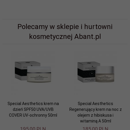
Polecamy w sklepie i hurtowni
kosmetycznej Abant.pl
Special Aesthetics krem na
Special Aesthetics
dzień SPF50 UVA/UVB
Regenerujący krem na noc z
COVER UV-ochronny 50ml
olejem z hibiskusa i
witaminą A 50ml
195,
00
PLN
185,
00
PLN