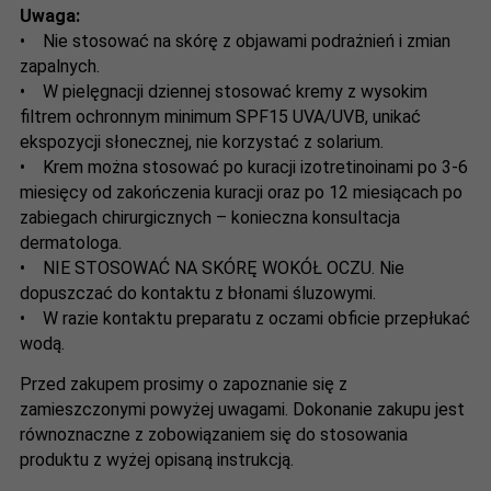
Uwaga:
• Nie stosować na skórę z objawami podrażnień i zmian
zapalnych.
• W pielęgnacji dziennej stosować kremy z wysokim
filtrem ochronnym minimum SPF15 UVA/UVB, unikać
ekspozycji słonecznej, nie korzystać z solarium.
• Krem można stosować po kuracji izotretinoinami po 3-6
miesięcy od zakończenia kuracji oraz po 12 miesiącach po
zabiegach chirurgicznych – konieczna konsultacja
dermatologa.
• NIE STOSOWAĆ NA SKÓRĘ WOKÓŁ OCZU. Nie
dopuszczać do kontaktu z błonami śluzowymi.
• W razie kontaktu preparatu z oczami obficie przepłukać
wodą.
Przed zakupem prosimy o zapoznanie się z
zamieszczonymi powyżej uwagami. Dokonanie zakupu jest
równoznaczne z zobowiązaniem się do stosowania
produktu z wyżej opisaną instrukcją.