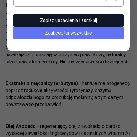
fermentacji ziarna kukurydzy lub utleniania glukozy. Jest
ważnym czynnikiem odżywczym w procesie odnowy
komórki i naturalnym antyoksydantem skutecznie
Zapisz ustawienia i zamknij
zwalczającym wolne rodniki oraz wzmacniającym
Zaakceptuj wszystkie
mechanizmy naprawcze, obronne i ochronne skóry przed
skutkami promieniowania ultrafioletowego i
zanieczyszczeniami środowiska. Jest substancją silnie
nawilżającą, pomagającą utrzymać prawidłowy, naturalny
bilans nawodnienia skóry. Nie ma właściwości drażniących.
Ekstrakt z mącznicy (arbutyna)
- hamuje melanogenezę
poprzez redukcję aktywności tyrozynazy, enzymu
odpowiedzialnego za produkcję melaniny, a tym samym
powstawanie przebarwień.
Olej Avocado
- regenerujący olej z awokado o bardzo
wysokiej zawartości triglicerydów i naturalnych witamin A i