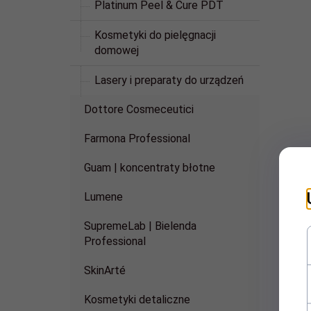
Platinum Peel & Cure PDT
Kosmetyki do pielęgnacji
domowej
Lasery i preparaty do urządzeń
Dottore Cosmeceutici
Farmona Professional
Guam | koncentraty błotne
Lumene
SupremeLab | Bielenda
Professional
SkinArté
Kosmetyki detaliczne