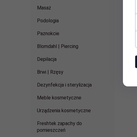
Masaż
Podologia
Paznokcie
Blomdahl | Piercing
Depilacja
Brwi | Rzęsy
Dezynfekcja i sterylizacja
Meble kosmetyczne
Urządzenia kosmetyczne
Freshtek zapachy do
pomieszczeń