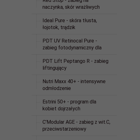
Red Stop - zabieg na
naczynka, skór wrażliwych
Ideal Pure - skóra tłusta,
łojotok, trądzik
PDT UV Retinocal Pure -
zabieg fotodynamiczny dla
PDT Lift Peptango R - zabieg
liftingujący
Nutri Maxx 40+ - intensywne
odmłodzenie
Estrini 50+ - program dla
kobiet dojrzałych
C'Modular AGE - zabieg z wit.C,
przeciwstarzeniowy