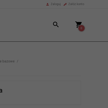
Zaloguj
Załóż konto
0
ne bazowe
a