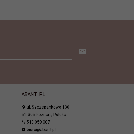
ABANT .PL
ul. Szczepankowo 130
61-306
Poznań
,
Polska
513 059 007
biuro@abant.pl