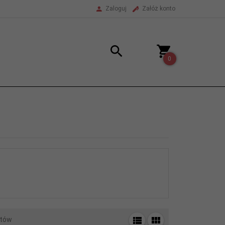
Zaloguj
Załóż konto
0
tów