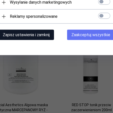
Wysyłanie danych marketingowych
Produkt dostępny!
Produkt dostępny!
Reklamy spersonalizowane
125,
00
PLN
139,
00
PLN
Zapisz ustawienia i zamknij
Zaakceptuj wszystkie
ial Aesthetics Algowa maska
RED STOP tonik przeciw
styczna MARCEPANOWY RYŻ -
zaczerwienieniom 200ml