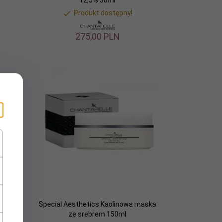
Produkt dostępny!
275,
00
PLN
ikatny
Special Aesthetics Kaolinowa maska
ml
ze srebrem 150ml