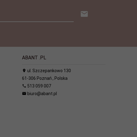
ABANT .PL
ul. Szczepankowo 130
61-306
Poznań
,
Polska
513 059 007
biuro@abant.pl