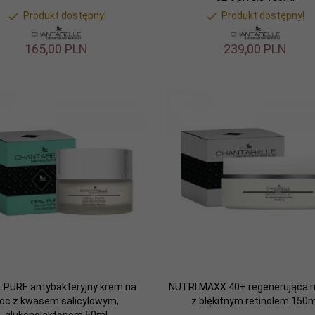
Produkt dostępny!
Produkt dostępny!
165,
00
PLN
239,
00
PLN
L PURE antybakteryjny krem na
NUTRI MAXX 40+ regenerująca 
oc z kwasem salicylowym,
z błękitnym retinolem 150m
glukonolaktonem 50ml