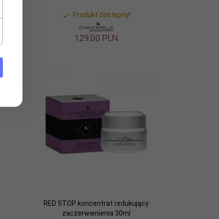
Produkt dostępny!
129,
00
PLN
RED STOP koncentrat redukujący
zaczerwienienia 30ml