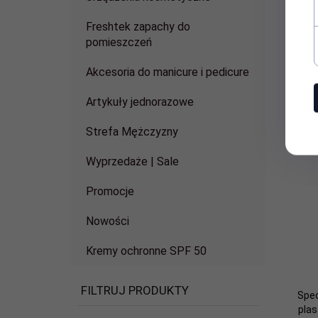
Freshtek zapachy do
pomieszczeń
Akcesoria do manicure i pedicure
Artykuły jednorazowe
Strefa Mężczyzny
Wyprzedaże | Sale
Promocje
Nowości
Kremy ochronne SPF 50
FILTRUJ PRODUKTY
Spec
pla