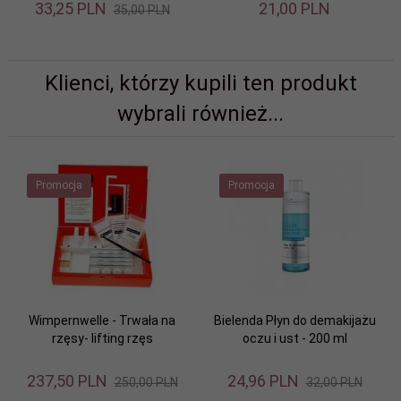
33,
25
PLN
21,
00
PLN
35,00 PLN
Klienci, którzy kupili ten produkt
wybrali również...
Promocja
Promocja
Wimpernwelle - Trwała na
Bielenda Płyn do demakijażu
rzęsy- lifting rzęs
oczu i ust - 200 ml
237,
50
PLN
24,
96
PLN
250,00 PLN
32,00 PLN