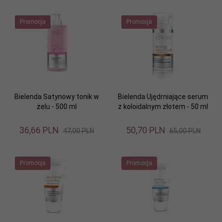
Promocja
Promocja
Bielenda Satynowy tonik w
Bielenda Ujędrniające serum
żelu - 500 ml
z koloidalnym złotem - 50 ml
36,
66
PLN
50,
70
PLN
47,00 PLN
65,00 PLN
Promocja
Promocja