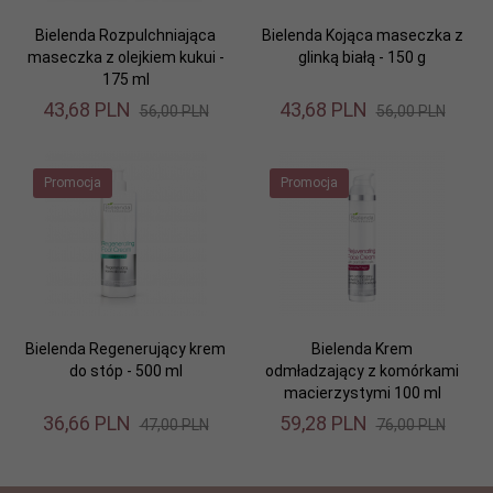
Bielenda Rozpulchniająca
Bielenda Kojąca maseczka z
maseczka z olejkiem kukui -
glinką białą - 150 g
175 ml
43,
68
PLN
43,
68
PLN
56,00 PLN
56,00 PLN
Promocja
Promocja
Bielenda Regenerujący krem
Bielenda Krem
do stóp - 500 ml
odmładzający z komórkami
macierzystymi 100 ml
36,
66
PLN
59,
28
PLN
47,00 PLN
76,00 PLN