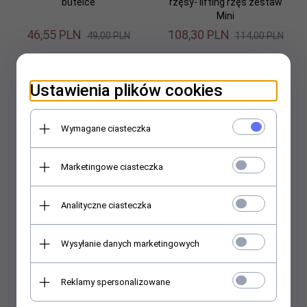
butelce
rzęsy- lifting rzęs zestaw
Mini
46,
55
PLN
108,
30
PLN
49,00 PLN
114,00 PLN
Promocja
Ustawienia plików cookies
Wymagane ciasteczka
Marketingowe ciasteczka
Henna Binacil żelowa - farba
Wimpernwelle - Trwała na
jasny brąz - 15 ml
rzęsy- lifting rzęs
Analityczne ciasteczka
21,
00
PLN
237,
50
PLN
250,00 PLN
Wysyłanie danych marketingowych
Promocja
Reklamy spersonalizowane