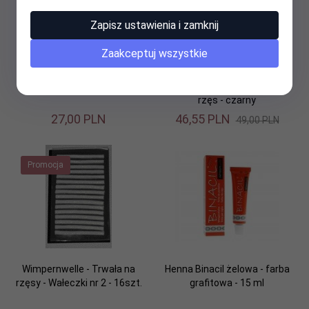
Zapisz ustawienia i zamknij
Zaakceptuj wszystkie
Płyn do usuwania henny -
Wimpernwelle - Rzęsy w
Binacil - 50 ml
Butelce - Zagęszczacz do
rzęs - czarny
27,
00
PLN
46,
55
PLN
49,00 PLN
Promocja
Wimpernwelle - Trwała na
Henna Binacil żelowa - farba
rzęsy - Wałeczki nr 2 - 16szt.
grafitowa - 15 ml