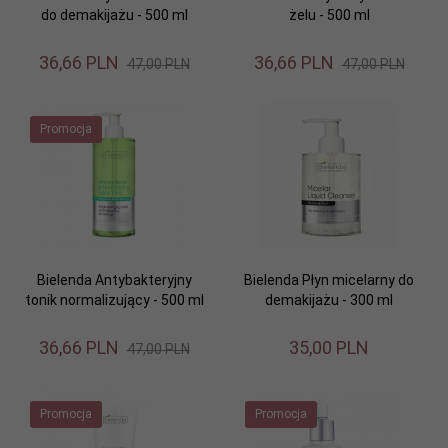
do demakijażu - 500 ml
żelu - 500 ml
36,
66
PLN
36,
66
PLN
47,00 PLN
47,00 PLN
Promocja
Bielenda Antybakteryjny
Bielenda Płyn micelarny do
tonik normalizujący - 500 ml
demakijażu - 300 ml
36,
66
PLN
35,
00
PLN
47,00 PLN
Promocja
Promocja