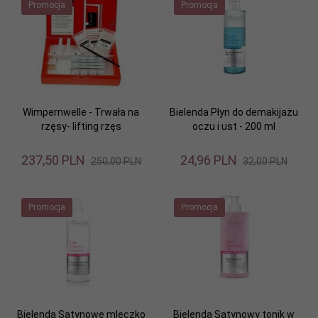
Promocja
Promocja
Wimpernwelle - Trwała na
Bielenda Płyn do demakijażu
rzęsy- lifting rzęs
oczu i ust - 200 ml
237,
50
PLN
24,
96
PLN
250,00 PLN
32,00 PLN
Promocja
Promocja
Bielenda Satynowe mleczko
Bielenda Satynowy tonik w