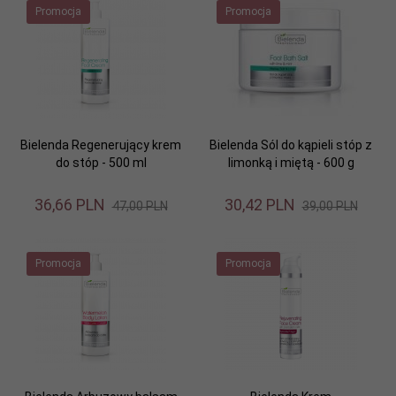
Promocja
Promocja
Bielenda Regenerujący krem
Bielenda Sól do kąpieli stóp z
do stóp - 500 ml
limonką i miętą - 600 g
36,
66
PLN
30,
42
PLN
47,00 PLN
39,00 PLN
Promocja
Promocja