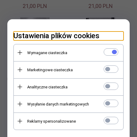
21,
00
PLN
21,
00
PLN
Promocja
Promocja
Ustawienia plików cookies
Wymagane ciasteczka
Marketingowe ciasteczka
Wimpernwelle - Trwała na
Wimpernwelle - Trwała na
rzęsy - Wałeczki nr 1 - 16szt.
rzęsy - Wałeczki nr 5 - 16szt.
Analityczne ciasteczka
33,
25
PLN
33,
25
PLN
35,00 PLN
35,00 PLN
Wysyłanie danych marketingowych
Promocja
Promocja
Reklamy spersonalizowane