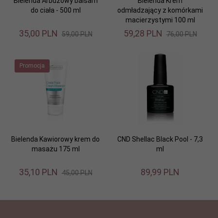
Bielenda Arbuzowy balsam
Bielenda Krem
do ciała - 500 ml
odmładzający z komórkami
macierzystymi 100 ml
35,
00
PLN
59,
28
PLN
59,00 PLN
76,00 PLN
Promocja
Bielenda Kawiorowy krem do
CND Shellac Black Pool - 7,3
masażu 175 ml
ml
35,
10
PLN
89,
99
PLN
45,00 PLN