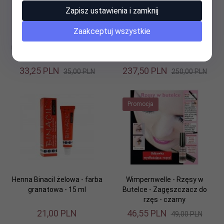
Zapisz ustawienia i zamknij
Zaakceptuj wszystkie
Wimpernwelle - Trwała na
Wimpernwelle - Trwała na
rzęsy - Wałeczki nr 3 - 16szt.
rzęsy- lifting rzęs
33,
25
PLN
237,
50
PLN
35,00 PLN
250,00 PLN
Promocja
Henna Binacil żelowa - farba
Wimpernwelle - Rzęsy w
granatowa - 15 ml
Butelce - Zagęszczacz do
rzęs - czarny
21,
00
PLN
46,
55
PLN
49,00 PLN