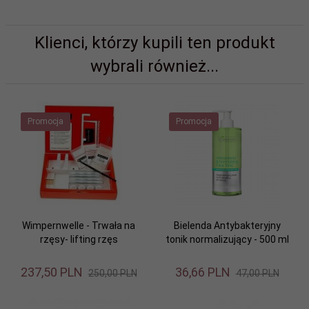
Klienci, którzy kupili ten produkt
wybrali również...
Promocja
Promocja
Wimpernwelle - Trwała na
Bielenda Antybakteryjny
rzęsy- lifting rzęs
tonik normalizujący - 500 ml
237,
50
PLN
36,
66
PLN
250,00 PLN
47,00 PLN