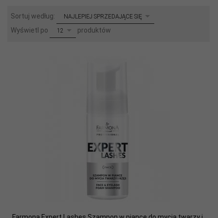
sort
Sortuj według:
NAJLEPIEJ SPRZEDAJĄCE SIĘ
pop
Wyświetl po
produktów
12
Farmona Expert Lashes Szampon w piance do mycia twarzy i