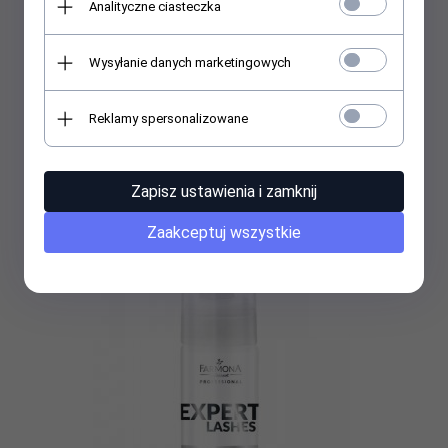
Analityczne ciasteczka
Farmona RETIN GOLD Liftingująco-rozświetlający krem pod
Wysyłanie danych marketingowych
oczy 50ml
Reklamy spersonalizowane
56,
93
PLN
75,90 PLN
Najniższa cena produktu z ostatnich 30 dni:
75.90 PLN
Zapisz ustawienia i zamknij
Zaakceptuj wszystkie
Promocja