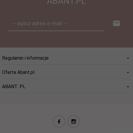
ABANT.PL
-- wpisz adres e-mail --
Regulamin i informacje
Oferta Abant.pl
ABANT .PL
biuro@abant.pl