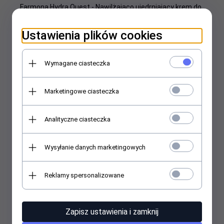
Farmona Hydra Quest - Nawilżająco ujedrniający krem do
masażu 280ml
Ustawienia plików cookies
42,
00
PLN
56,00 PLN
Najniższa cena produktu z ostatnich 30 dni:
Wymagane ciasteczka
56.00 PLN
Marketingowe ciasteczka
Promocja
Analityczne ciasteczka
Wysyłanie danych marketingowych
Reklamy spersonalizowane
Zapisz ustawienia i zamknij