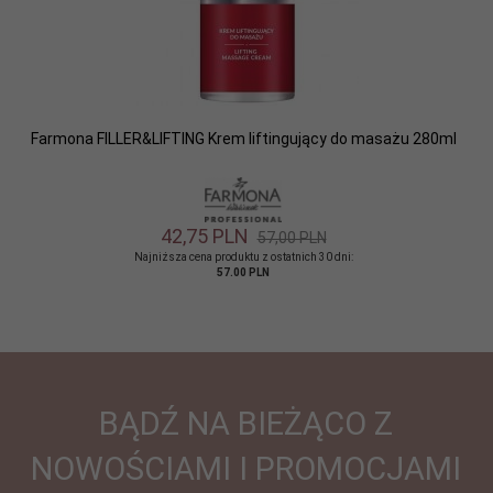
Farmona FILLER&LIFTING Krem liftingujący do masażu 280ml
42,
75
PLN
57,00 PLN
Najniższa cena produktu z ostatnich 30 dni:
57.00 PLN
BĄDŹ NA BIEŻĄCO Z
NOWOŚCIAMI I PROMOCJAMI