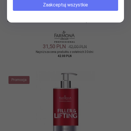
Zaakceptuj wszystkie
Farmona EXPERT MASSAGE Aroma Oil Olej do masażu 500ml
31,
50
PLN
42,00 PLN
Najniższa cena produktu z ostatnich 30 dni:
42.00 PLN
Promocja