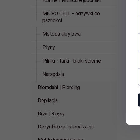
P.Shine | Manicure japoński
MICRO CELL - odżywki do
paznokci
Metoda akrylowa
Płyny
Pilniki - tarki - bloki ścierne
Narzędzia
Blomdahl | Piercing
Depilacja
Brwi | Rzęsy
Dezynfekcja i sterylizacja
Meble kosmetyczne