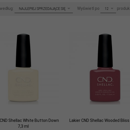
sort
pop
 według:
Wyświetl po
produk
NAJLEPIEJ SPRZEDAJĄCE SIĘ
12
 CND Shellac White Button Down
Lakier CND Shellac Wooded Bliss 
7,3 ml