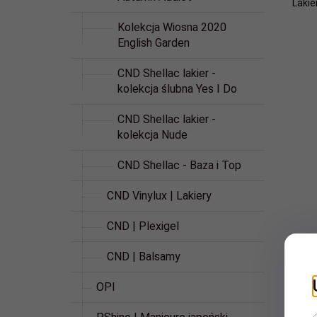
Lakie
Kolekcja Wiosna 2020
English Garden
CND Shellac lakier -
kolekcja ślubna Yes I Do
CND Shellac lakier -
kolekcja Nude
CND Shellac - Baza i Top
CND Vinylux | Lakiery
CND | Plexigel
CND | Balsamy
OPI