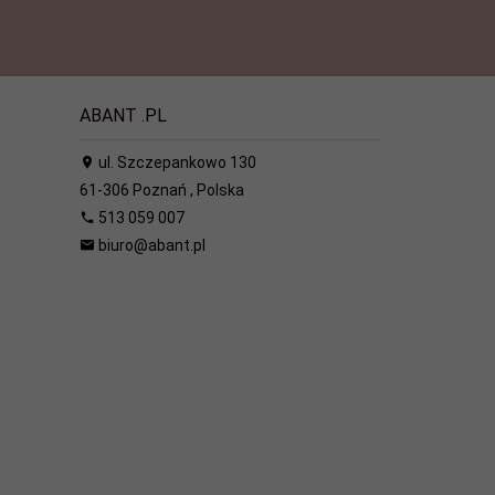
ABANT .PL
ul. Szczepankowo 130
61-306
Poznań
,
Polska
513 059 007
biuro@abant.pl