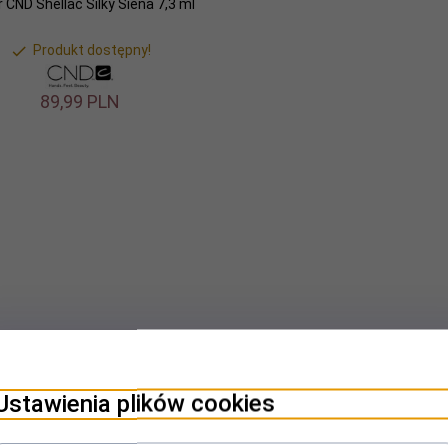
r CND Shellac Silky Siena 7,3 ml
Produkt dostępny!
89,
99
PLN
Ustawienia plików cookies