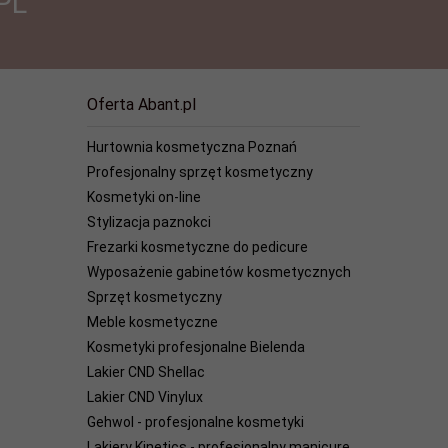
PL
Oferta Abant.pl
Hurtownia kosmetyczna Poznań
Profesjonalny sprzęt kosmetyczny
Kosmetyki on-line
Stylizacja paznokci
Frezarki kosmetyczne do pedicure
Wyposażenie gabinetów kosmetycznych
Sprzęt kosmetyczny
Meble kosmetyczne
Kosmetyki profesjonalne Bielenda
Lakier CND Shellac
Lakier CND Vinylux
Gehwol - profesjonalne kosmetyki
Lakiery Kinetics - profesjonalny manicure