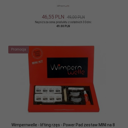
46,
55
PLN
49,00 PLN
Najniższa cena produktu z ostatnich 30 dni:
49.00 PLN
Promocja
Wimpernwelle - lifting rzęs - Power Pad zestaw MINI na 8