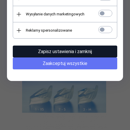
Wimpernwelle - Power Pad rozmiar 1 ( XS )
Wysyłanie danych marketingowych
Reklamy spersonalizowane
43,
70
PLN
46,00 PLN
Najniższa cena produktu z ostatnich 30 dni:
46.00 PLN
Zapisz ustawienia i zamknij
Zaakceptuj wszystkie
Promocja