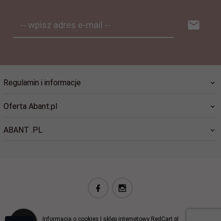
-- wpisz adres e-mail --
Regulamin i informacje
Oferta Abant.pl
ABANT .PL
biuro@abant.pl
Informacja o cookies
|
sklep internetowy
RedCart.pl