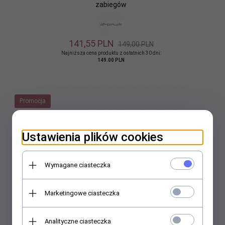
zabiegów
141,
55
PLN
149,00 PLN
Najniższa cena produktu z ostatnich 30 dni:
149.00 PLN
Promocja
Ustawienia plików cookies
Wymagane ciasteczka
Marketingowe ciasteczka
Analityczne ciasteczka