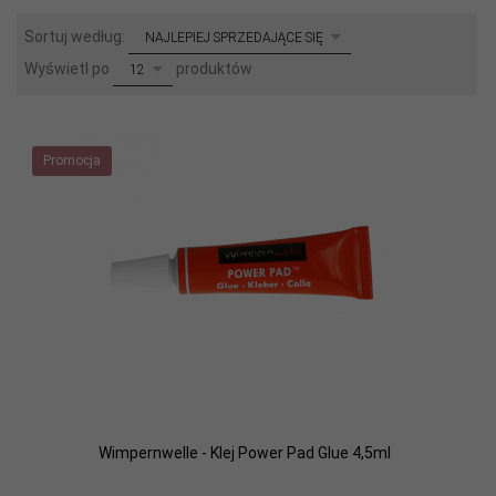
sort
Sortuj według:
NAJLEPIEJ SPRZEDAJĄCE SIĘ
pop
Wyświetl po
produktów
12
Promocja
Wimpernwelle - Klej Power Pad Glue 4,5ml