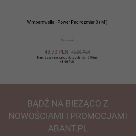
Wimpernwelle - Power Pad rozmiar 3 ( M )
43,
70
PLN
46,00 PLN
Najniższa cena produktu z ostatnich 30 dni:
46.00 PLN
BĄDŹ NA BIEŻĄCO Z
NOWOŚCIAMI I PROMOCJAMI
ABANT.PL