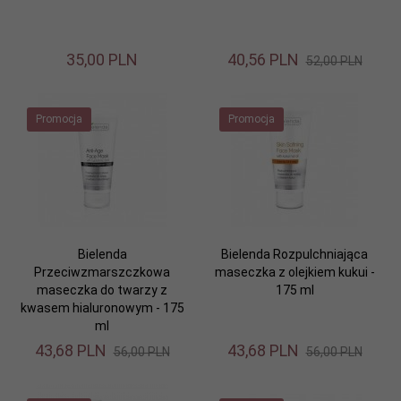
35,
00
PLN
40,
56
PLN
52,00 PLN
Promocja
Promocja
Bielenda
Bielenda Rozpulchniająca
Przeciwzmarszczkowa
maseczka z olejkiem kukui -
maseczka do twarzy z
175 ml
kwasem hialuronowym - 175
ml
43,
68
PLN
43,
68
PLN
56,00 PLN
56,00 PLN