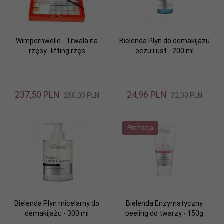
Wimpernwelle - Trwała na
Bielenda Płyn do demakijażu
rzęsy- lifting rzęs
oczu i ust - 200 ml
237,
50
PLN
24,
96
PLN
250,00 PLN
32,00 PLN
Promocja
Bielenda Płyn micelarny do
Bielenda Enzymatyczny
demakijażu - 300 ml
peeling do twarzy - 150g