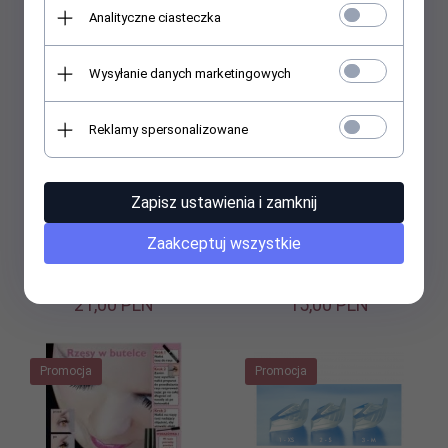
Analityczne ciasteczka
Wysyłanie danych marketingowych
Reklamy spersonalizowane
Henna Binacil żelowa - farba
Kremowy utleniacz do henny
Zapisz ustawienia i zamknij
granatowa - 15 ml
3% - Binacil - 50 ml
Zaakceptuj wszystkie
21,
00
PLN
15,
00
PLN
Promocja
Promocja