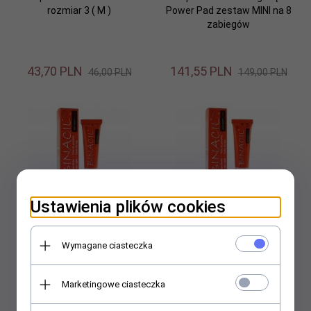
rozmiar 3 ( M )
Power Pad zestaw MINI na 8
zabiegów
43,
70
PLN
141,
55
PLN
46,00 PLN
149,00 PLN
Ustawienia plików cookies
Henna Binacil żelowa - farba
Henna Binacil żelowa - farba
jasny brąz - 15 ml
brązowa 15 ml
Wymagane ciasteczka
Marketingowe ciasteczka
21,
00
PLN
21,
00
PLN