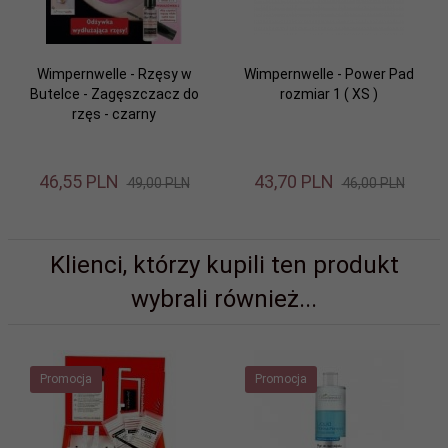
Wimpernwelle - Rzęsy w
Wimpernwelle - Power Pad
Butelce - Zagęszczacz do
rozmiar 1 ( XS )
rzęs - czarny
46,
55
PLN
43,
70
PLN
49,00 PLN
46,00 PLN
Klienci, którzy kupili ten produkt
wybrali również...
Promocja
Promocja