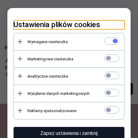
Niestety nie znaleziono
Ustawienia plików cookies
produktu!
Wymagane ciasteczka
Podaj inne słowa i spróbuj raz jeszcze
Marketingowe ciasteczka
Jeśli nadal masz problem z wyszukaniem produktu -
zadzwoń do nas ☎ 513 059 007 lub napisz ✉
biuro@abant.pl
Analityczne ciasteczka
szukanie zaawansowane
Wysyłanie danych marketingowych
Reklamy spersonalizowane
BĄDŹ NA BIEŻĄCO Z
Zapisz ustawienia i zamknij
NOWOŚCIAMI I PROMOCJAMI