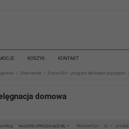
MOCJE
KOSZYK
KONTAKT
 główna
Chantarelle
Estrini 50+ - program dla kobiet dojrzałych
elęgnacja domowa
sort
pop
 według:
Wyświetl po
produk
NAJLEPIEJ SPRZEDAJĄCE SIĘ
12