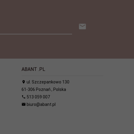
ABANT .PL
ul. Szczepankowo 130
61-306
Poznań
,
Polska
513 059 007
biuro@abant.pl