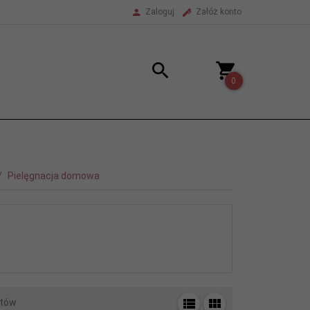
Zaloguj
Załóż konto
0
Pielęgnacja domowa
tów