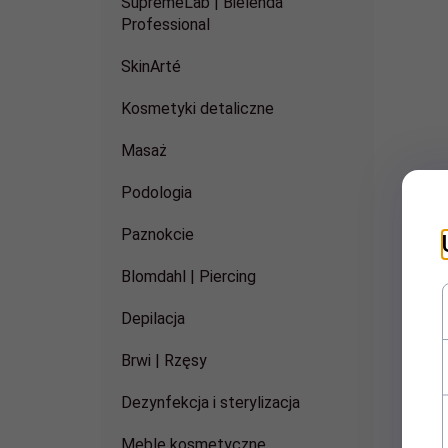
SupremeLab | Bielenda
Professional
SkinArté
Kosmetyki detaliczne
Masaż
Podologia
Paznokcie
Blomdahl | Piercing
Depilacja
Brwi | Rzęsy
Dezynfekcja i sterylizacja
Meble kosmetyczne