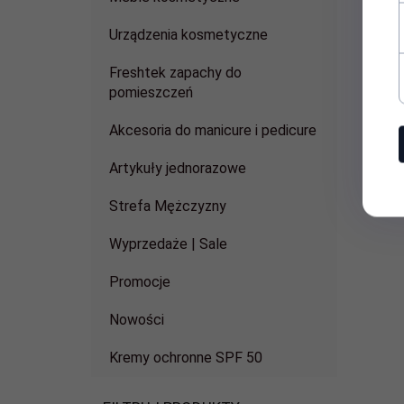
Urządzenia kosmetyczne
Freshtek zapachy do
pomieszczeń
Akcesoria do manicure i pedicure
Artykuły jednorazowe
Strefa Mężczyzny
Wyprzedaże | Sale
Promocje
Nowości
Kremy ochronne SPF 50