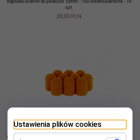
Kapturki ścierne do pedicure 10mm - 150 średnioziarniste - 10
szt.
28,
00
PLN
Ustawienia plików cookies
Kapturki ścierne do pedicure 5mm - 80 gruboziarniste - 10 szt.