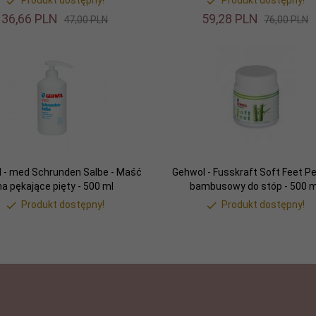
Produkt dostępny!
Produkt dostępny!
36,
66
PLN
59,
28
PLN
47,00 PLN
76,00 PLN
 - med Schrunden Salbe - Maść
Gehwol - Fusskraft Soft Feet Pe
na pękające pięty - 500 ml
bambusowy do stóp - 500 m
Produkt dostępny!
Produkt dostępny!