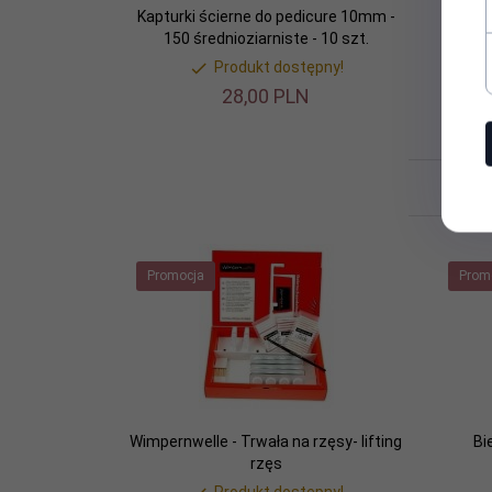
Kapturki ścierne do pedicure 10mm -
150 średnioziarniste - 10 szt.
Produkt dostępny!
28,
00
PLN
Klie
Promocja
Prom
Wimpernwelle - Trwała na rzęsy- lifting
Bi
rzęs