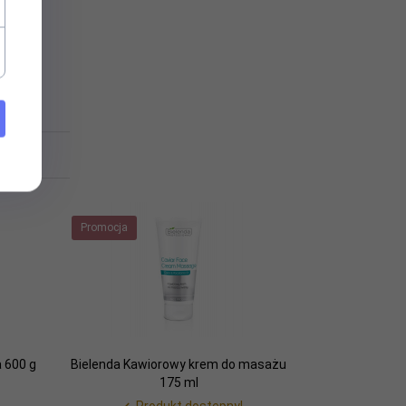
eż...
Promocja
a 600 g
Bielenda Kawiorowy krem do masażu
175 ml