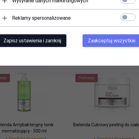
Wysyłanie danych marketingowych
Reklamy spersonalizowane
Zapisz ustawienia i zamknij
Zaakceptuj wszystkie
nci, którzy kupili ten produkt wybrali równi
ocja
Promocja
elenda Antybakteryjny tonik
Bielenda Cukrowy peeling do ciał
normalizujący - 500 ml