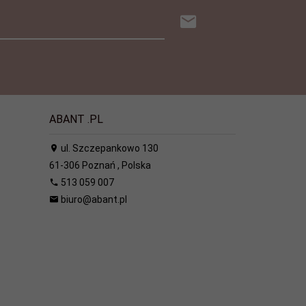
ABANT .PL
ul. Szczepankowo 130
61-306
Poznań
,
Polska
513 059 007
biuro@abant.pl