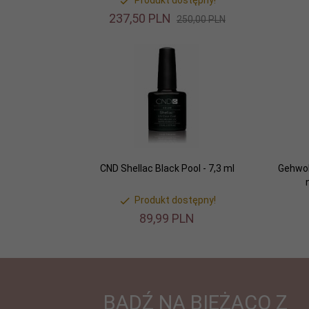
Produkt dostępny!
237,
50
PLN
250,00 PLN
CND Shellac Black Pool - 7,3 ml
Gehwol
Produkt dostępny!
89,
99
PLN
BĄDŹ NA BIEŻĄCO Z