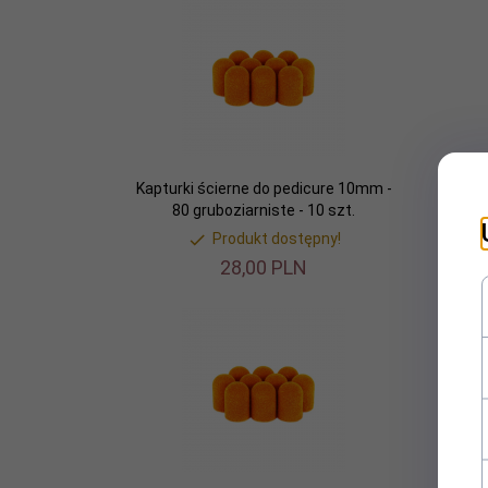
Kapturki ścierne do pedicure 10mm -
Kaptu
80 gruboziarniste - 10 szt.
15
Produkt dostępny!
28,
00
PLN