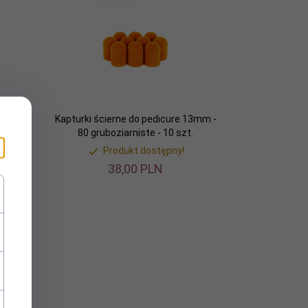
m - 80
Kapturki ścierne do pedicure 13mm -
80 gruboziarniste - 10 szt.
Produkt dostępny!
38,
00
PLN