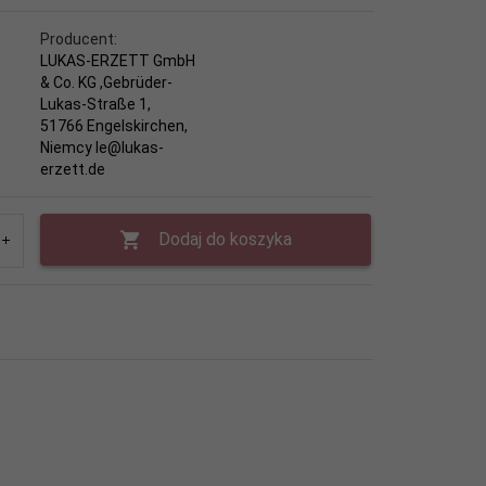
Producent:
LUKAS-ERZETT GmbH
& Co. KG ,Gebrüder-
Lukas-Straße 1,
51766 Engelskirchen,
Niemcy le@lukas-
erzett.de
Dodaj do koszyka