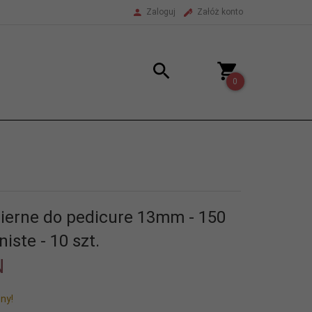
Zaloguj
Załóż konto
0
cierne do pedicure 13mm - 150
niste - 10 szt.
N
ny!