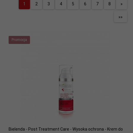
1
2
3
4
5
6
7
8
»
»»
Promocja
Bielenda - Post Treatment Care - Wysoka ochrona - Krem do