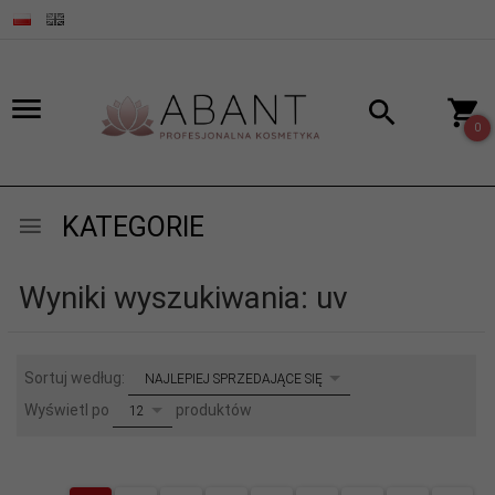
0
KATEGORIE
Wyniki wyszukiwania: uv
sort
Sortuj według:
NAJLEPIEJ SPRZEDAJĄCE SIĘ
pop
Wyświetl po
produktów
12