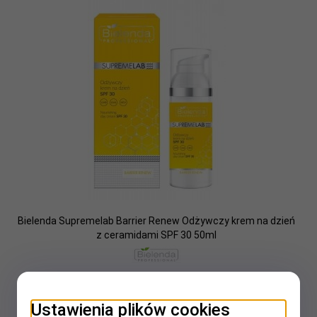
Bielenda Supremelab Barrier Renew Odżywczy krem na dzień
z ceramidami SPF 30 50ml
54,
12
PLN
Ustawienia plików cookies