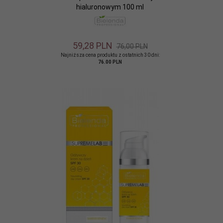
hialuronowym 100 ml
59,
28
PLN
76,00 PLN
Najniższa cena produktu z ostatnich 30 dni:
76.00 PLN