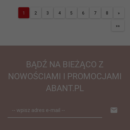
1
2
3
4
5
6
7
8
»
»»
BĄDŹ NA BIEŻĄCO Z
NOWOŚCIAMI I PROMOCJAMI
ABANT.PL
-- wpisz adres e-mail --