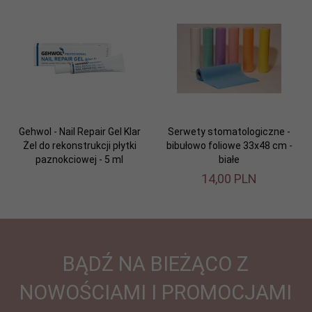
Gehwol - Nail Repair Gel Klar
Serwety stomatologiczne -
Żel do rekonstrukcji płytki
bibułowo foliowe 33x48 cm -
paznokciowej - 5 ml
białe
14,
00
PLN
BĄDŹ NA BIEŻĄCO Z
NOWOŚCIAMI I PROMOCJAMI