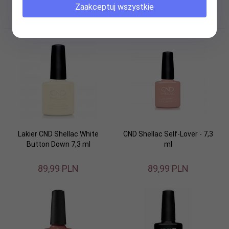
Zaakceptuj wszystkie
kosmetycznej Abant.pl
Lakier CND Shellac White
CND Shellac Self-Lover - 7,3
Button Down 7,3 ml
ml
89,
99
PLN
89,
99
PLN