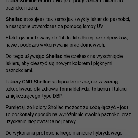
Lakier
Shellac marki CND
jest połączeniem lakieru do
paznokci i żelu.
Shellac
stosujesz tak samo jak zwykły lakier do paznokci,
a następnie utwardzasz za pomocą lampy UV.
Efekt gwarantowany do 14 dni lub dłużej bez odprysków,
nawet podczas wykonywania prac domowych.
Do tego używając
Shellac
nie czekasz na wyschnięcie
lakieru, aby cieszyć się nowym kolorem i pięknymi
paznokciami.
Lakiery
CND Shellac
są hipoalergiczne, nie zawierają
szkodliwego dla zdrowia formaldehydu, toluenu i ftalanu
zmiękczającego typu DBP.
Pamiętaj, że kolory Shellac możesz ze sobą łączyć - jest
to doskonały sposób na wyróżnienie swoich paznokci oraz
uzyskanie niepowtarzalnej barwy.
Do wykonania profesjonalnego manicure hybrydowego