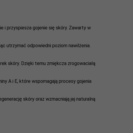
ie i przyspiesza gojenie się skóry. Zawarty w
jąc utrzymać odpowiedni poziom nawilżenia.
ek skóry. Dzięki temu zmiękcza zrogowaciałą
miny A i E, które wspomagają procesy gojenia
egenerację skóry oraz wzmacniają jej naturalną