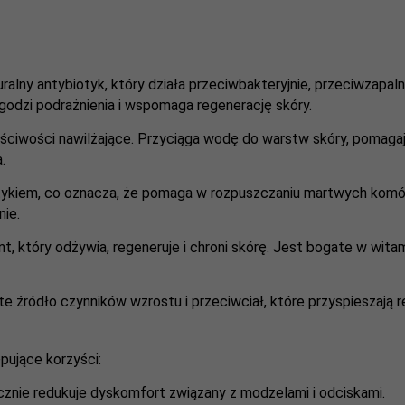
uralny antybiotyk, który działa przeciwbakteryjnie, przeciwzapaln
godzi podrażnienia i wspomaga regenerację skóry.
ściwości nawilżające. Przyciąga wodę do warstw skóry, pomaga
.
tykiem, co oznacza, że pomaga w rozpuszczaniu martwych komór
nie.
t, który odżywia, regeneruje i chroni skórę. Jest bogate w wita
te źródło czynników wzrostu i przeciwciał, które przyspieszają r
pujące korzyści:
znie redukuje dyskomfort związany z modzelami i odciskami.