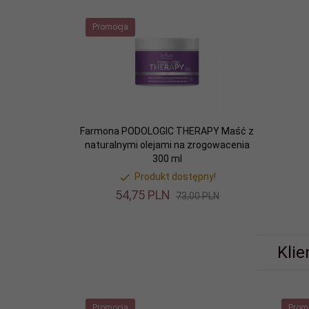
Promocja
Farmona PODOLOGIC THERAPY Maść z
naturalnymi olejami na zrogowacenia
300 ml
Produkt dostępny!
54,
75
PLN
73,00 PLN
Klie
Promocja
Prom