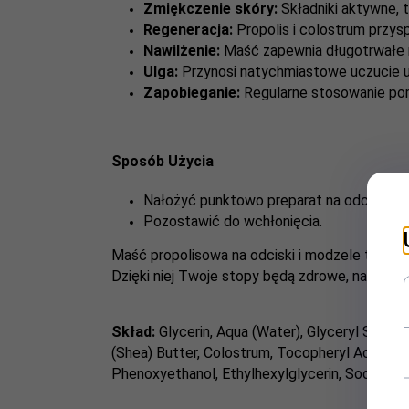
Zmiękczenie skóry:
Składniki aktywne, ta
Regeneracja:
Propolis i colostrum przys
Nawilżenie:
Maść zapewnia długotrwałe na
Ulga:
Przynosi natychmiastowe uczucie ulg
Zapobieganie:
Regularne stosowanie po
Sposób Użycia
Nałożyć punktowo preparat na odcisk lub
Pozostawić do wchłonięcia.
Maść propolisowa na odciski i modzele to niez
Dzięki niej Twoje stopy będą zdrowe, nawilżon
Skład:
Glycerin, Aqua (Water), Glyceryl Steara
(Shea) Butter, Colostrum, Tocopheryl Acetate
Phenoxyethanol, Ethylhexylglycerin, Sodium B