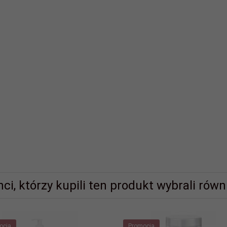
nci, którzy kupili ten produkt wybrali równi
ocja
Promocja