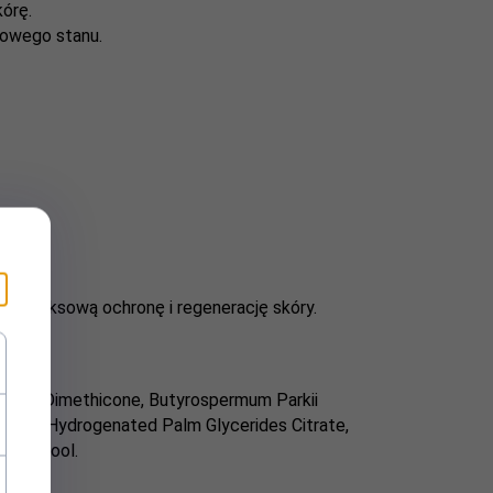
kórę.
rowego stanu.
kompleksową ochronę i regenerację skóry.
Citrate, Dimethicone, Butyrospermum Parkii
n Gum, Hydrogenated Palm Glycerides Citrate,
 Linalool.