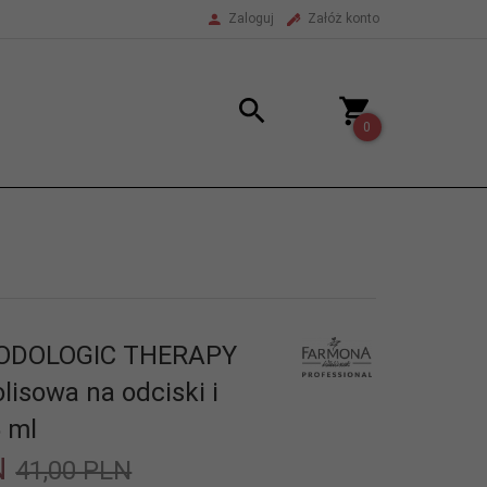
Zaloguj
Załóż konto
0
PODOLOGIC THERAPY
lisowa na odciski i
 ml
N
41,00 PLN