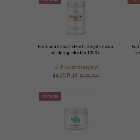
Farmona Smooth Feet - Grejpfrutowa
Far
sól do kąpieli stóp 1250 g
re
Produkt dostępny!
44,
25
PLN
59,00 PLN
Promocja