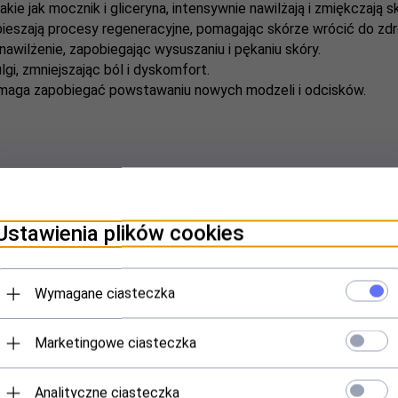
kie jak mocznik i gliceryna, intensywnie nawilżają i zmiękczają s
pieszają procesy regeneracyjne, pomagając skórze wrócić do zd
wilżenie, zapobiegając wysuszaniu i pękaniu skóry.
i, zmniejszając ból i dyskomfort.
maga zapobiegać powstawaniu nowych modzeli i odcisków.
 modzel.
Ustawienia plików cookies
astąpiony produkt w codziennej pielęgnacji stóp, zapewniający 
e i wolne od bolesnych zmian.
Wymagane ciasteczka
te SE, Urea, Decyl Oleate, Propolis Extract, Glyceryl Stearate 
Marketingowe ciasteczka
, Tocopherol, Cetyl Alcohol, Dimethicone Crosspolymer, Xantha
enzoate, Potassium Sorbate, Disodium EDTA, Parfum (Fragrance),
Analityczne ciasteczka