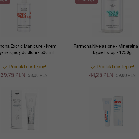
mona Exotic Manicure - Krem
Farmona Nivelazione - Mineralna 
generujacy do dłoni - 500 ml
kąpieli stóp - 1250g
Produkt dostępny!
Produkt dostępny!
39,
75
PLN
44,
25
PLN
53,00 PLN
59,00 PLN