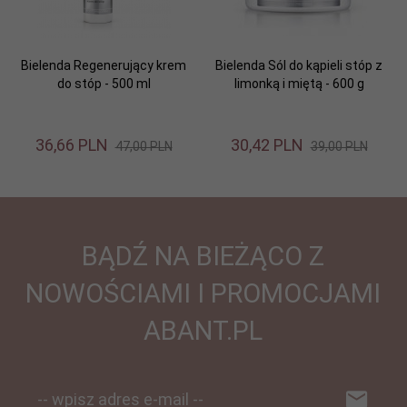
Bielenda Regenerujący krem
Bielenda Sól do kąpieli stóp z
do stóp - 500 ml
limonką i miętą - 600 g
36,
66
PLN
30,
42
PLN
47,00 PLN
39,00 PLN
BĄDŹ NA BIEŻĄCO Z
NOWOŚCIAMI I PROMOCJAMI
ABANT.PL
-- wpisz adres e-mail --