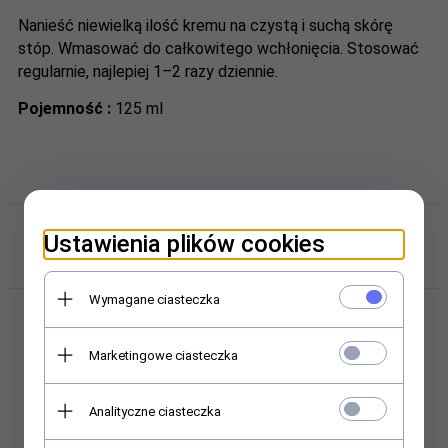
Nanieść niewielką ilość kremu na czystą i suchą skórę
stóp. Wmasować do całkowitego wchłonięcia. Stosować
regularnie, najlepiej 1–2 razy dziennie.
Pojemność :
125 ml
Polecamy w sklepie i hurtowni
Ustawienia plików cookies
kosmetycznej Abant.pl
Wymagane ciasteczka
Marketingowe ciasteczka
Analityczne ciasteczka