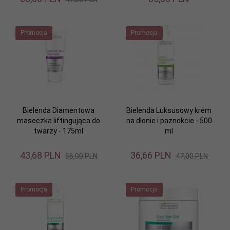
Promocja
Promocja
Bielenda Diamentowa
Bielenda Luksusowy krem
maseczka liftingująca do
na dłonie i paznokcie - 500
twarzy - 175ml
ml
43,
68
PLN
36,
66
PLN
56,00 PLN
47,00 PLN
Promocja
Promocja