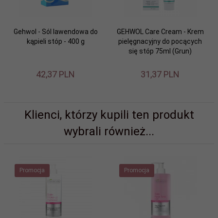
Gehwol - Sól lawendowa do
GEHWOL Care Cream - Krem
kąpieli stóp - 400 g
pielęgnacyjny do pocących
się stóp 75ml (Grun)
42,
37
PLN
31,
37
PLN
Klienci, którzy kupili ten produkt
wybrali również...
Promocja
Promocja