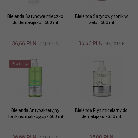
Bielenda Satynowe mleczko
Bielenda Satynowy tonik w
do demakijażu - 500 ml
żelu - 500 ml
36,
66
PLN
36,
66
PLN
47,00 PLN
47,00 PLN
Promocja
Bielenda Antybakteryjny
Bielenda Płyn micelarny do
tonik normalizujący - 500 ml
demakijażu - 300 ml
36,
66
PLN
35,
00
PLN
47,00 PLN