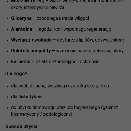
Mocznik (urea)
– wiąże wodę w głębokich warstwach
skóry, intensywnie nawilża
Gliceryna
– zapobiega utracie wilgoci
Alantoina
– łagodzi, koi i wspomaga regenerację
Wyciąg z awokado
– dostarcza lipidów, odżywia skórę
Rokitnik pospolity
– wzmacnia barierę ochronną skóry
Farnezol
– działa dezodorująco i ochronnie
Dla kogo?
dla osób z suchą, wrażliwą i szorstką skórą stóp
dla diabetyków
do użytku domowego oraz profesjonalnego (gabinet
kosmetyczny / podologiczny)
Sposób użycia: