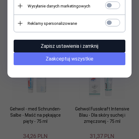
Wysyłanie danych marketingowych
Gehwol - med Schrunden-
Gehwol - Fusskraft Intensive
Salbe - Maść na pękające
Blau Krem intensywnie
Reklamy spersonalizowane
pięty- 125 ml
nawilżający do skóry suchej
125 ml
44,
71
PLN
37,
70
PLN
Zapisz ustawienia i zamknij
Zaakceptuj wszystkie
Gehwol - med Schrunden-
Gehwol Fusskraft Intensive
Salbe - Maść na pękające
Blau - Dla skóry suchej i
pięty - 75 ml
zmęczonej - 75 ml
34,
26
PLN
31,
37
PLN