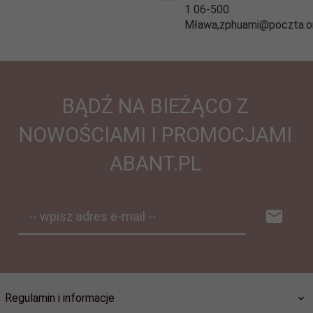
1 06-500
Mława,zphuami@poczta.on
BĄDŹ NA BIEŻĄCO Z
NOWOŚCIAMI I PROMOCJAMI
ABANT.PL
-- wpisz adres e-mail --
Regulamin i informacje