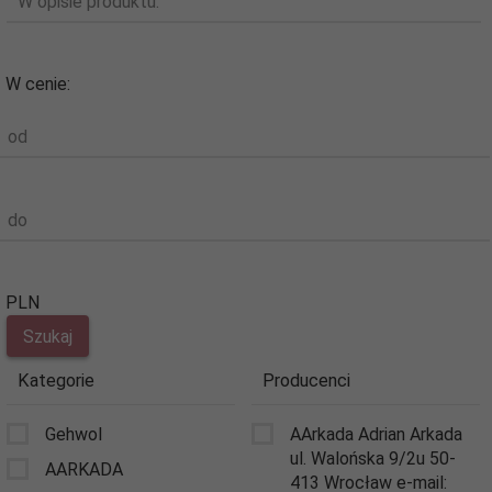
W opisie produktu:
W cenie:
od
do
PLN
Kategorie
Producenci
Gehwol
AArkada Adrian Arkada
ul. Walońska 9/2u 50-
AARKADA
413 Wrocław e-mail: