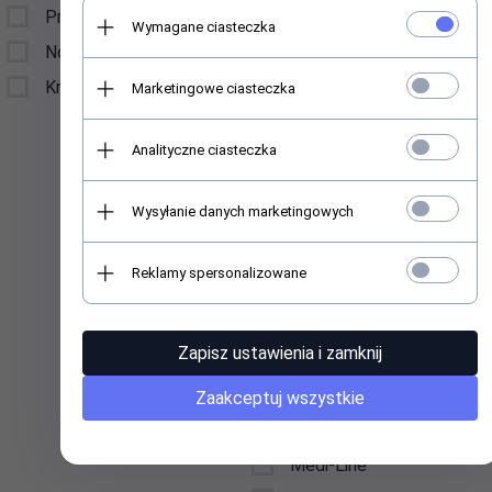
Promocje
Kinetics Nail Systems,
Wymagane ciasteczka
Ltd 3K Kurzemes
Nowości
prospekts, LV1067, Riga,
Kremy ochronne SPF 50
Marketingowe ciasteczka
Latvia
La Femme
Analityczne ciasteczka
Lavertu Cosmetics
Postbus 2118 5260 CC
Wysyłanie danych marketingowych
Vught The Netherlands
LUKAS-ERZETT GmbH
& Co. KG ,Gebrüder-
Reklamy spersonalizowane
Lukas-Straße 1, 51766
Engelskirchen, Niemcy
le@lukas-erzett.de
Zapisz ustawienia i zamknij
Lumene Oy, Lasikuja 2,
Zaakceptuj wszystkie
02780 Espoo, Finladnia,
consumercare@lumene.c
Medi-Line