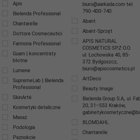
Apis
biuro@aarkada.com tel.
790-400-740
Bielenda Professional
Abant
Chantarelle
Abant-Sprzęt
Dottore Cosmeceutici
APIS NATURAL
Farmona Professional
COSMETICS SP.Z O.O.
Guam | koncentraty
ul. Łochowska 40, 85-
błotne
372 Bydgoszcz,
biuro@apiscosmetics.pl
Lumene
ArtDeco
SupremeLab | Bielenda
Professional
Beauty Image
SkinArté
Bielenda Group S.A,. ul. F
20, 31–553 Kraków,
Kosmetyki detaliczne
gabinetykosmetyczne@bie
Masaż
BLOMDAHL
Podologia
Chantarelle
Paznokcie