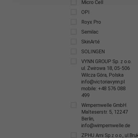
Micro Cell
OPI
Royx Pro
Semilac
SkinArté
SOLINGEN
VYNN GROUP Sp. z o.o.
ul. Żwirowa 18, 05-506
Wilcza Góra, Polska
info@victoriavynn.pl
mobile: +48 576 088
499
Wimpernwelle GmbH
Malteserstr. 5, 12247
Berlin,
info@wimpernwelle.de
ZPHU Ami Sp.z o.o., ul.Br