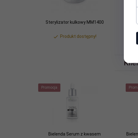
Sterylizator kulkowy MM1400
Myjk
Produkt dostępny!
Klie
Promocja
Prom
Bielenda Serum z kwasem
Biele