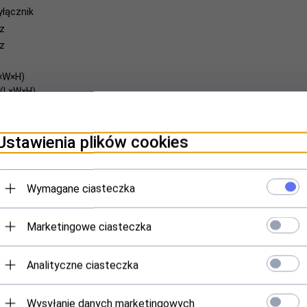
łącznik
z
z
×W×H)
(L×W×H)
Ustawienia plików cookies
Wymagane ciasteczka
amy w sklepie i hurtowni kosmetycznej Ab
Marketingowe ciasteczka
Analityczne ciasteczka
Wysyłanie danych marketingowych