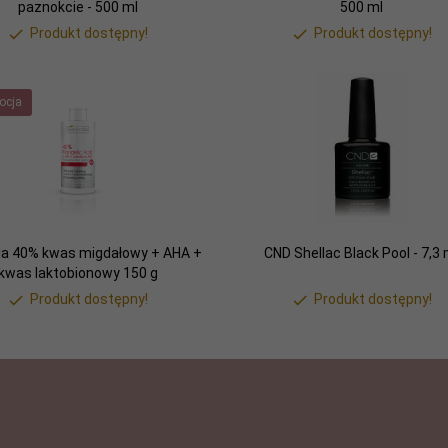
paznokcie - 500 ml
500 ml
Produkt dostępny!
Produkt dostępny!
ocja
da 40% kwas migdałowy + AHA +
CND Shellac Black Pool - 7,3 
kwas laktobionowy 150 g
Produkt dostępny!
Produkt dostępny!