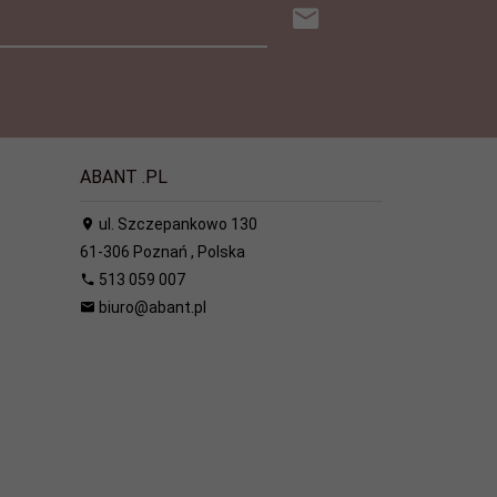
ABANT .PL
ul. Szczepankowo 130
61-306
Poznań
,
Polska
513 059 007
biuro@abant.pl