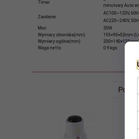
Timer
minutowy
Auto
wy
AC100~120V,
60H
Zasilanie
AC220~240V,
50H
Moc
35W
Wymiary zbiornika(mm)
155×95×52mm
(L
Wymiary ogólne(mm)
200×140×125mm
Waga netto
0.9
kgs
Polec