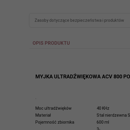
Zasoby dotyczące bezpieczeństwa i produktów
OPIS PRODUKTU
MYJKA ULTRADŹWIĘKOWA ACV 800 POJ
.
Moc ultradźwięków
40
KHz
Materiał
Stal nierdzewna
Pojemność zbiornika
600
ml
3-