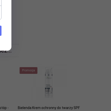
 poj.
eż...
Promocja
stóp -
Bielenda Krem ochronny do twarzy SPF