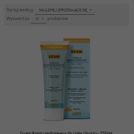
sort
Sortuj według:
NAJLEPIEJ SPRZEDAJĄCE SIĘ
pop
Wyświetl po
produktów
12
Guam Krem ujędrniający do ciała i biustu - 250ml