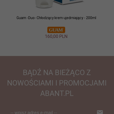
Guam -Duo- Chłodzący krem ujedrniający - 200ml
160,
00
PLN
BĄDŹ NA BIEŻĄCO Z
NOWOŚCIAMI I PROMOCJAMI
ABANT.PL
-- wpisz adres e-mail --