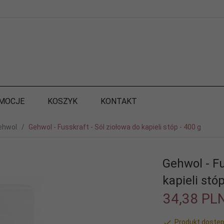
MOCJE
KOSZYK
KONTAKT
ehwol
Gehwol - Fusskraft - Sól ziołowa do kapieli stóp - 400 g
Gehwol - Fu
kapieli stóp
34,
38
PL
Produkt dostęp