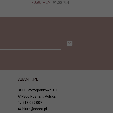
70,
98
PLN
91,00 PLN
ABANT .PL
ul. Szczepankowo 130
61-306
Poznań
,
Polska
513 059 007
biuro@abant.pl