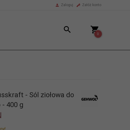
Zaloguj
Załóż konto
0
sskraft - Sól ziołowa do
 - 400 g
N
ny!