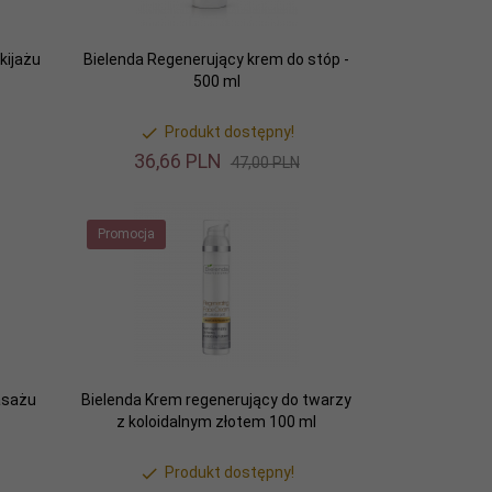
kijażu
Bielenda Regenerujący krem do stóp -
500 ml
Produkt dostępny!
36,
66
PLN
47,00 PLN
Promocja
asażu
Bielenda Krem regenerujący do twarzy
z koloidalnym złotem 100 ml
Produkt dostępny!