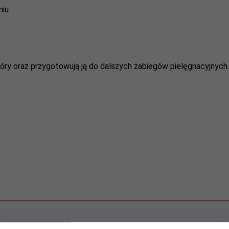
niu
óry oraz przygotowują ją do dalszych zabiegów pielęgnacyjnych.