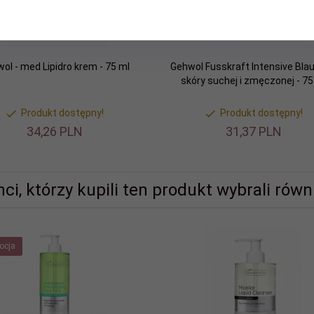
ol - med Lipidro krem - 75 ml
Gehwol Fusskraft Intensive Blau
skóry suchej i zmęczonej - 75
Produkt dostępny!
Produkt dostępny!
34,
26
PLN
31,
37
PLN
nci, którzy kupili ten produkt wybrali równi
ocja