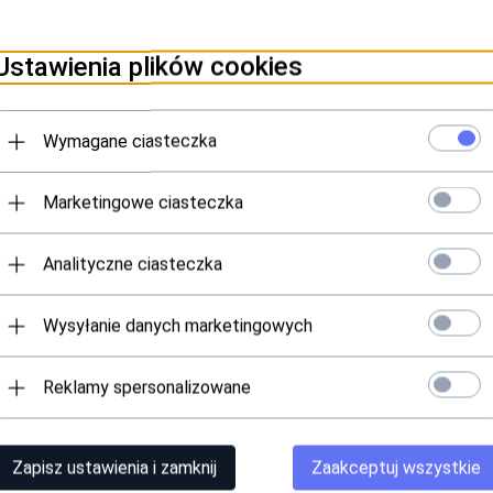
amy w sklepie i hurtowni kosmetycznej Ab
Ustawienia plików cookies
Wymagane ciasteczka
Marketingowe ciasteczka
- Sól lawendowa do kąpieli stóp
Gehwol - med Schrunden-Salbe 
Analityczne ciasteczka
- 400 g
na pękające pięty- 125 ml
Wysyłanie danych marketingowych
Produkt dostępny!
Produkt dostępny!
42,
37
PLN
44,
71
PLN
Reklamy spersonalizowane
Zapisz ustawienia i zamknij
Zaakceptuj wszystkie