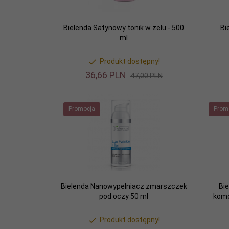
Bielenda Satynowy tonik w żelu - 500
Bi
ml
Produkt dostępny!
36,
66
PLN
47,00 PLN
Promocja
Prom
Bielenda Nanowypełniacz zmarszczek
Bi
pod oczy 50 ml
komó
Produkt dostępny!