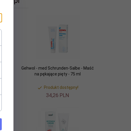
ant.pl
- Maść
Gehwol - med Schrunden-Salbe - Maść
na pękające pięty - 75 ml
Produkt dostępny!
34,
26
PLN