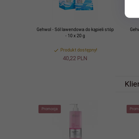
Gehwol - Sól lawendowa do kąpieli stóp
Gehw
- 10 x 20 g
Produkt dostępny!
40,
22
PLN
Klie
Promocja
Prom