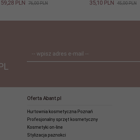
59,
28
PLN
35,
10
PLN
76,00 PLN
45,00 PLN
-- wpisz adres e-mail --
PL
Oferta Abant.pl
Hurtownia kosmetyczna Poznań
Profesjonalny sprzęt kosmetyczny
Kosmetyki on-line
Stylizacja paznokci