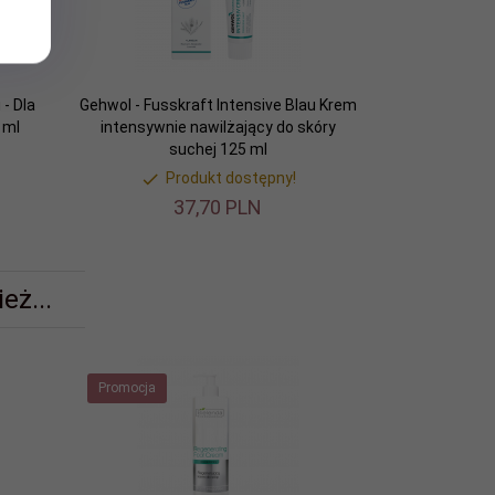
 - Dla
Gehwol - Fusskraft Intensive Blau Krem
 ml
intensywnie nawilżający do skóry
suchej 125 ml
Produkt dostępny!
37,
70
PLN
eż...
Promocja