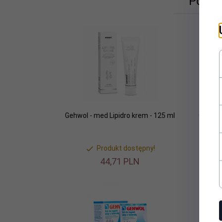
Polec
Gehwol - med Lipidro krem - 125 ml
Gehwol 
Produkt dostępny!
44,
71
PLN