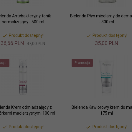
elenda Antybakteryjny tonik
Bielenda Płyn micelarny do dema
normalizujący - 500 ml
- 300 ml
Produkt dostępny!
Produkt dostępny!
36,
66
PLN
35,
00
PLN
47,00 PLN
ocja
Promocja
elenda Krem odmładzający z
Bielenda Kawiorowy krem do m
rkami macierzystymi 100 ml
175 ml
Produkt dostępny!
Produkt dostępny!