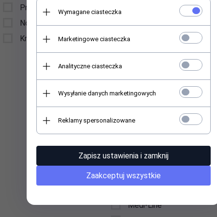
Promocje
Kinetics Nail Systems,
Wymagane ciasteczka
Ltd 3K Kurzemes
Nowości
prospekts, LV1067, Riga,
Kremy ochronne SPF 50
Marketingowe ciasteczka
Latvia
La Femme
Analityczne ciasteczka
Lavertu Cosmetics
Postbus 2118 5260 CC
Wysyłanie danych marketingowych
Vught The Netherlands
LUKAS-ERZETT GmbH
& Co. KG ,Gebrüder-
Reklamy spersonalizowane
Lukas-Straße 1, 51766
Engelskirchen, Niemcy
le@lukas-erzett.de
Zapisz ustawienia i zamknij
Lumene Oy, Lasikuja 2,
Zaakceptuj wszystkie
02780 Espoo, Finladnia,
consumercare@lumene.c
Medi-Line