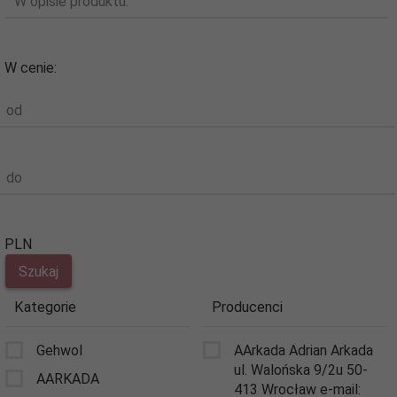
W opisie produktu:
W cenie:
od
do
PLN
Kategorie
Producenci
Gehwol
AArkada Adrian Arkada
ul. Walońska 9/2u 50-
AARKADA
413 Wrocław e-mail: