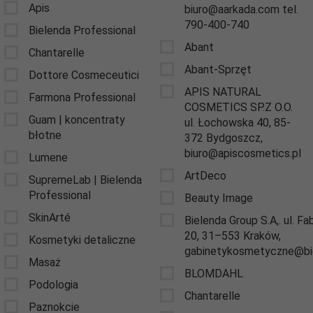
Apis
biuro@aarkada.com tel.
790-400-740
Bielenda Professional
Abant
Chantarelle
Abant-Sprzęt
Dottore Cosmeceutici
APIS NATURAL
Farmona Professional
COSMETICS SP.Z O.O.
Guam | koncentraty
ul. Łochowska 40, 85-
błotne
372 Bydgoszcz,
biuro@apiscosmetics.pl
Lumene
ArtDeco
SupremeLab | Bielenda
Professional
Beauty Image
SkinArté
Bielenda Group S.A,. ul. F
20, 31–553 Kraków,
Kosmetyki detaliczne
gabinetykosmetyczne@bie
Masaż
BLOMDAHL
Podologia
Chantarelle
Paznokcie