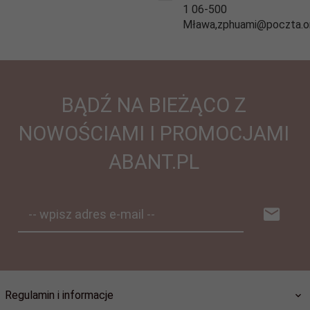
1 06-500
Mława,zphuami@poczta.on
BĄDŹ NA BIEŻĄCO Z
NOWOŚCIAMI I PROMOCJAMI
ABANT.PL
-- wpisz adres e-mail --
Regulamin i informacje