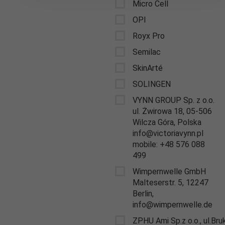
Micro Cell
OPI
Royx Pro
Semilac
SkinArté
SOLINGEN
VYNN GROUP Sp. z o.o.
ul. Żwirowa 18, 05-506
Wilcza Góra, Polska
info@victoriavynn.pl
mobile: +48 576 088
499
Wimpernwelle GmbH
Malteserstr. 5, 12247
Berlin,
info@wimpernwelle.de
ZPHU Ami Sp.z o.o., ul.Br