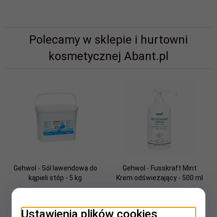
Polecamy w sklepie i hurtowni
kosmetycznej Abant.pl
Gehwol - Sól lawendowa do
Gehwol - Fusskraft Mint
kąpieli stóp - 5 kg
Krem odświeżający - 500 ml
Ustawienia plików cookies