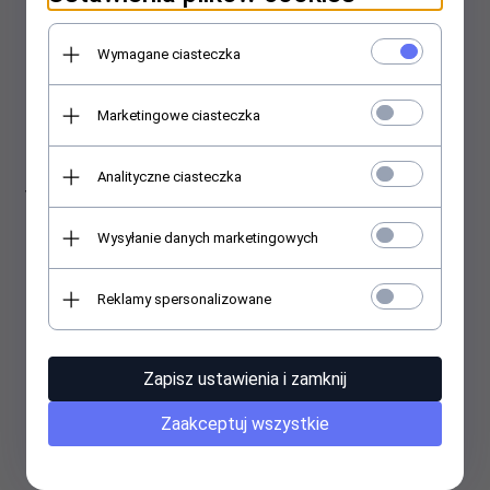
Wymagane ciasteczka
Marketingowe ciasteczka
Gehwol - Fusskraft bein-
Gehwol Fusskraft Pflege
Analityczne ciasteczka
Vital, Balsam witalizujący do
Cream (Grün) - Dla pocących
stóp - 500 ml
się stóp 500 ml
Wysyłanie danych marketingowych
Reklamy spersonalizowane
Zapisz ustawienia i zamknij
Zaakceptuj wszystkie
Gehwol - med Schrunden
Gehwol - Fusskraft Soft
Salbe - Maść na pękające
Feet Peeling bambusowy do