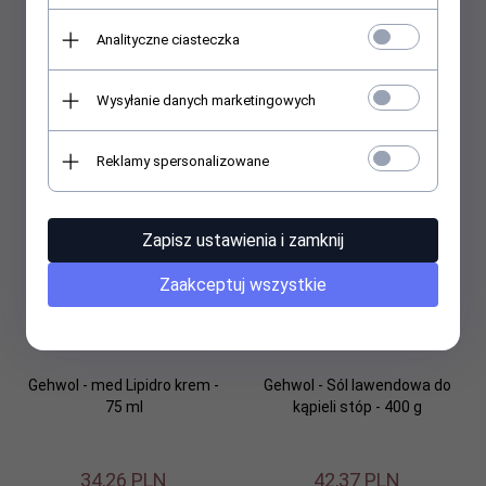
Analityczne ciasteczka
Gehwol - med Lipidro krem -
Gehwol - med Schrunden-
125 ml
Salbe - Maść na pękające
pięty - 75 ml
Wysyłanie danych marketingowych
44,
71
PLN
34,
26
PLN
Reklamy spersonalizowane
Zapisz ustawienia i zamknij
Zaakceptuj wszystkie
Gehwol - med Lipidro krem -
Gehwol - Sól lawendowa do
75 ml
kąpieli stóp - 400 g
34,
26
PLN
42,
37
PLN