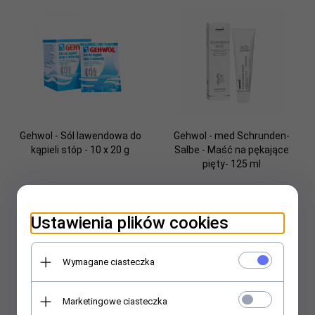
Gehwol - Sól lawendowa do
Gehwol - med Schrunden-
kąpieli stóp - 10 x 20 g
Salbe - Maść na pękające
pięty- 125 ml
40,
22
PLN
44,
71
PLN
Ustawienia plików cookies
Wymagane ciasteczka
Marketingowe ciasteczka