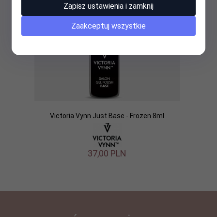
Zapisz ustawienia i zamknij
Zaakceptuj wszystkie
Victoria Vynn Just Base - Frozen 8ml
37,
00
PLN