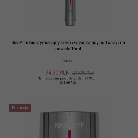
SkinArté Biostymulujący krem wygładzający pod oczy i na
powieki 15ml
174,
30
PLN
249,00 PLN
Najniższa cena produktu z ostatnich 30 dni:
249.00 PLN
Promocja