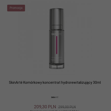
Promocja
SkinArté Komórkowy koncentrat hydrorewitalizujący 30ml
209,
30
PLN
299,00 PLN