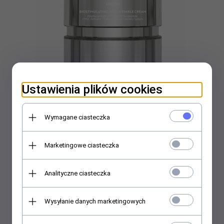
Ustawienia plików cookies
SkinArté Biostymulujący krem przeciwzmarszczkowy 50ml
Wymagane ciasteczka
Marketingowe ciasteczka
244,
30
PLN
349,00 PLN
Najniższa cena produktu z ostatnich 30 dni:
349.00 PLN
Analityczne ciasteczka
Wysyłanie danych marketingowych
Promocja