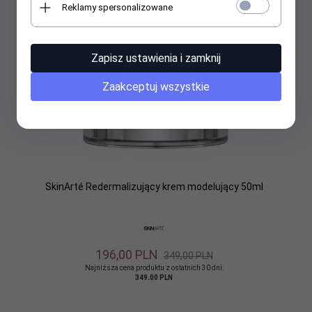
Reklamy spersonalizowane
Zapisz ustawienia i zamknij
Zaakceptuj wszystkie
SkinArté Redermalizujący krem modelujący 50ml
196,
00
PLN
349,00 PLN
Najniższa cena produktu z ostatnich 30 dni:
349.00 PLN