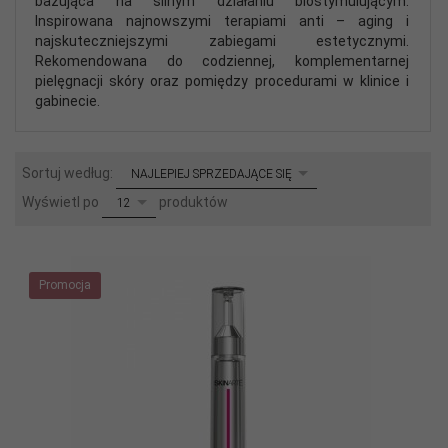
bazująca na silnym działaniu biostymulującym.
Inspirowana najnowszymi terapiami anti – aging i
najskuteczniejszymi zabiegami estetycznymi.
Rekomendowana do codziennej, komplementarnej
pielęgnacji skóry oraz pomiędzy procedurami w klinice i
gabinecie.
sort
Sortuj według:
NAJLEPIEJ SPRZEDAJĄCE SIĘ
pop
Wyświetl po
produktów
12
Promocja