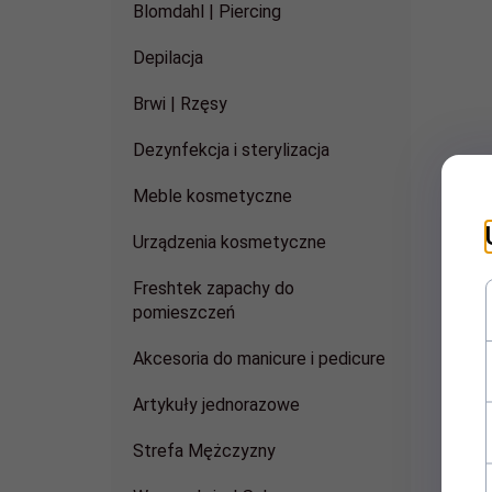
Blomdahl | Piercing
Depilacja
Brwi | Rzęsy
Dezynfekcja i sterylizacja
Meble kosmetyczne
Urządzenia kosmetyczne
Freshtek zapachy do
pomieszczeń
Akcesoria do manicure i pedicure
Artykuły jednorazowe
Strefa Mężczyzny