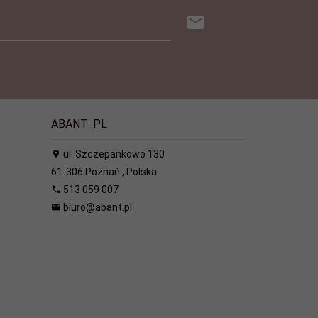
ABANT .PL
ul. Szczepankowo 130
61-306
Poznań
,
Polska
513 059 007
biuro@abant.pl