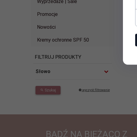
Wyprzedaże | Sale
Promocje
Nowości
Kremy ochronne SPF 50
FILTRUJ PRODUKTY
Słowo
Szukaj
wyczyść filtrowanie
BĄDŹ NA BIEŻĄCO Z