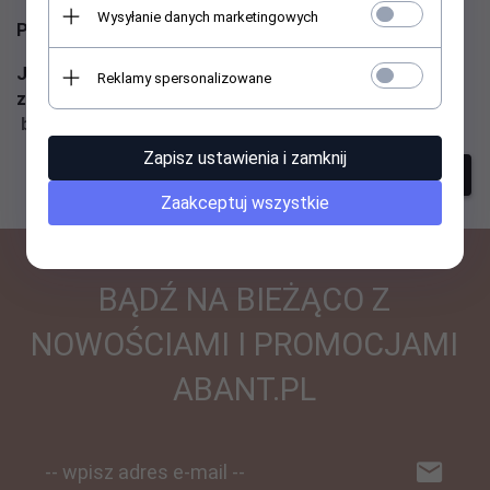
Wysyłanie danych marketingowych
Podaj inne słowa i spróbuj raz jeszcze
Jeśli nadal masz problem z wyszukaniem produktu -
Reklamy spersonalizowane
zadzwoń do nas ☎ 513 059 007 lub napisz ✉
biuro@abant.pl
Zapisz ustawienia i zamknij
szukanie zaawansowane
Zaakceptuj wszystkie
BĄDŹ NA BIEŻĄCO Z
NOWOŚCIAMI I PROMOCJAMI
ABANT.PL
-- wpisz adres e-mail --