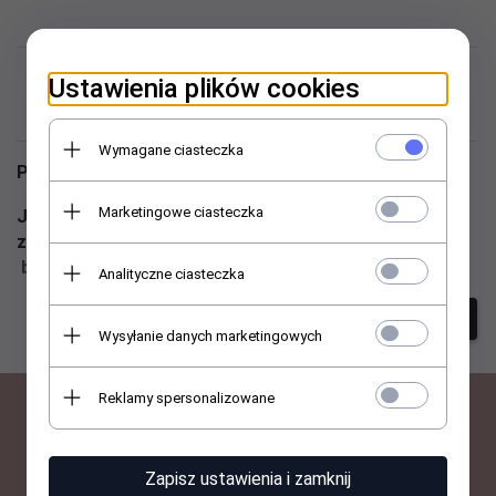
Niestety nie znaleziono
Ustawienia plików cookies
produktu!
Wymagane ciasteczka
Podaj inne słowa i spróbuj raz jeszcze
Marketingowe ciasteczka
Jeśli nadal masz problem z wyszukaniem produktu -
zadzwoń do nas ☎ 513 059 007 lub napisz ✉
biuro@abant.pl
Analityczne ciasteczka
szukanie zaawansowane
Wysyłanie danych marketingowych
Reklamy spersonalizowane
BĄDŹ NA BIEŻĄCO Z
Zapisz ustawienia i zamknij
NOWOŚCIAMI I PROMOCJAMI