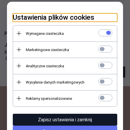
Niestety nie znaleziono
Ustawienia plików cookies
produktu!
Podaj inne słowa i spróbuj raz jeszcze
Wymagane ciasteczka
Jeśli nadal masz problem z wyszukaniem produktu -
Marketingowe ciasteczka
zadzwoń do nas ☎ 513 059 007 lub napisz ✉
biuro@abant.pl
Analityczne ciasteczka
szukanie zaawansowane
Wysyłanie danych marketingowych
Reklamy spersonalizowane
BĄDŹ NA BIEŻĄCO Z
NOWOŚCIAMI I PROMOCJAMI
Zapisz ustawienia i zamknij
ABANT.PL