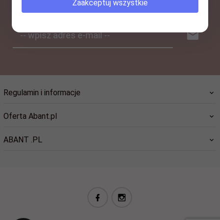
Zaakceptuj wszystkie
-- wpisz adres e-mail --
Regulamin i informacje
Oferta Abant.pl
ABANT .PL
biuro@abant.pl