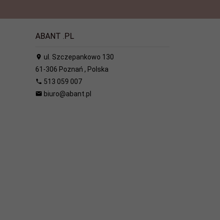
ABANT .PL
ul. Szczepankowo 130
61-306
Poznań
,
Polska
513 059 007
biuro@abant.pl