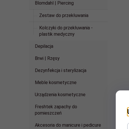
Blomdahl | Piercing
Zestaw do przekłuwania
Kolczyki do przekłuwania -
plastik medyczny
Depilacja
Brwi | Rzęsy
Dezynfekcja i sterylizacja
Meble kosmetyczne
Urządzenia kosmetyczne
Freshtek zapachy do
pomieszczeń
Akcesoria do manicure i pedicure