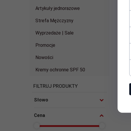
Artykuły jednorazowe
Strefa Mężczyzny
Wyprzedaże | Sale
Promocje
Nowości
Kremy ochronne SPF 50
FILTRUJ PRODUKTY
Słowo
Cena