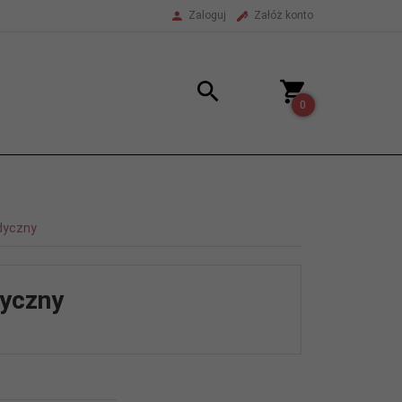
Zaloguj
Załóż konto
0
edyczny
dyczny