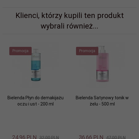
Klienci, którzy kupili ten produkt
wybrali również...
Promocja
Promocja
Bielenda Płyn do demakijażu
Bielenda Satynowy tonik w
oczu i ust - 200 ml
żelu - 500 ml
24,
96
PLN
36,
66
PLN
32,00 PLN
47,00 PLN