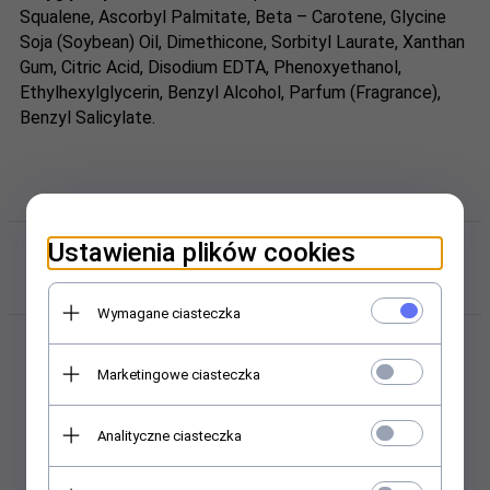
Squalene, Ascorbyl Palmitate, Beta – Carotene, Glycine
Soja (Soybean) Oil, Dimethicone, Sorbityl Laurate, Xanthan
Gum, Citric Acid, Disodium
EDTA
, Phenoxyethanol,
Ethylhexylglycerin, Benzyl Alcohol, Parfum (Fragrance),
Benzyl Salicylate.
Polecamy w sklepie i hurtowni
Ustawienia plików cookies
kosmetycznej Abant.pl
Wymagane ciasteczka
Marketingowe ciasteczka
Analityczne ciasteczka