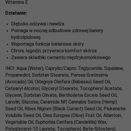
Witamina E
Działanie:
Głęboko odżywia i nawilża
Pomaga w nocnej odbudowie zdrowej bariery
hydrolipidowej
Wspomaga funkcje barierowe skóry
Chroni, łagodzi, przywraca komfort skórze
Zawiera składniki cementu międzykomórkowego
INCI
: Aqua (Water), Caprylic/Capric Triglyceride, Squalane,
Propanediol, Sorbitan Stearate, Persea Gratissima
(Avocado) Oil, Orbignya Oleifera (Babassu) Seed Oil,
Cetearyl Alcohol, Glyceryl Stearate, Tocopheryl Acetate,
Glycerin, Sorbitan Olivate, Bertholletia Excels Seed Oil,
Lanolin, Glucose, Ceramide NP, Cannabis Sativa (Hemp)
Seed Oil, Ribes Nigrum (Black Currant) Seed Oil, Plukenetia
Volubilis Seed Oil, Olea Europea (Olive) Fruit Oil, Allantoin,
Vegetable Oil, Euphorbia Cerifera (Candelilla) Wax,
Polyglyceryl-10 Laurate, Tocopherol, Beta-Sitosterol,