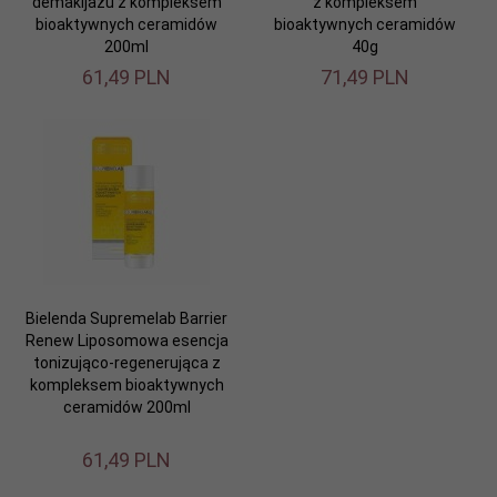
demakijażu z kompleksem
z kompleksem
bioaktywnych ceramidów
bioaktywnych ceramidów
200ml
40g
61,
49
PLN
71,
49
PLN
Bielenda Supremelab Barrier
Renew Liposomowa esencja
tonizująco-regenerująca z
kompleksem bioaktywnych
ceramidów 200ml
61,
49
PLN