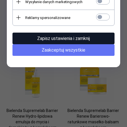
Wysyłanie danych marketingowych
Bielenda SupremeLAB
Bielenda Supremelab Barrier
Reklamy spersonalizowane
Barrier Renew Tonik
Renew Odżywczy krem na
łagodząco-nawilżający z
dzień SPF 30 50ml
Aloesem i Kurkumą 200ml
Zapisz ustawienia i zamknij
41,
82
PLN
54,
12
PLN
Zaakceptuj wszystkie
Bielenda Supremelab Barrier
Bielenda Supremelab Barrier
Renew Hydro-lipidowa
Renew Barierowo-
emulsja do mycia i
ratunkowe masełko-balsam