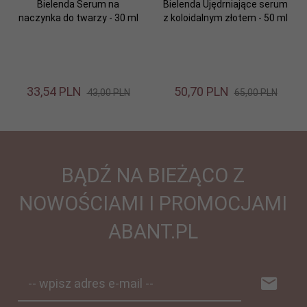
Bielenda Serum na
Bielenda Ujędrniające serum
naczynka do twarzy - 30 ml
z koloidalnym złotem - 50 ml
33,
54
PLN
50,
70
PLN
43,00 PLN
65,00 PLN
BĄDŹ NA BIEŻĄCO Z
NOWOŚCIAMI I PROMOCJAMI
ABANT.PL
-- wpisz adres e-mail --