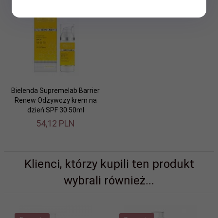
Bielenda Supremelab Barrier
Renew Odżywczy krem na
dzień SPF 30 50ml
54,
12
PLN
Klienci, którzy kupili ten produkt
wybrali również...