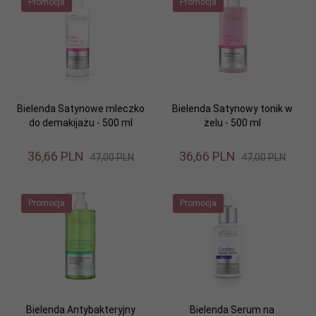
Promocja
Promocja
Bielenda Satynowe mleczko
Bielenda Satynowy tonik w
do demakijażu - 500 ml
żelu - 500 ml
36,
66
PLN
36,
66
PLN
47,00 PLN
47,00 PLN
Promocja
Promocja
Bielenda Antybakteryjny
Bielenda Serum na