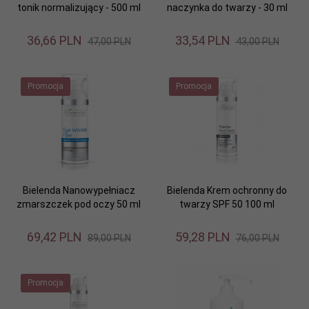
tonik normalizujący - 500 ml
naczynka do twarzy - 30 ml
36,
66
PLN
33,
54
PLN
47,00 PLN
43,00 PLN
Promocja
Promocja
Bielenda Nanowypełniacz
Bielenda Krem ochronny do
zmarszczek pod oczy 50 ml
twarzy SPF 50 100 ml
69,
42
PLN
59,
28
PLN
89,00 PLN
76,00 PLN
Promocja