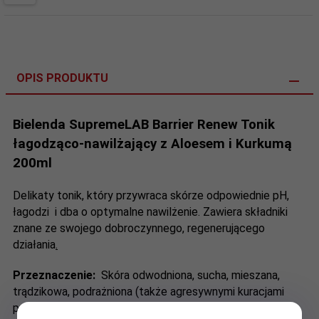
OPIS PRODUKTU
Bielenda SupremeLAB Barrier Renew Tonik
łagodząco-nawilżający z Aloesem i Kurkumą
200ml
Delikaty tonik, który przywraca skórze odpowiednie pH,
łagodzi i dba o optymalne nawilżenie. Zawiera składniki
znane ze swojego dobroczynnego, regenerującego
działania
.
Przeznaczenie:
Skóra odwodniona, sucha, mieszana,
trądzikowa, podrażniona (także agresywnymi kuracjami
przeciwtrądzikowymi), wrażliwa, wymagająca silnego