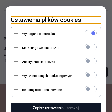
Niestety nie znaleziono
Ustawienia plików cookies
produktu!
Wymagane ciasteczka
Podaj inne słowa i spróbuj raz jeszcze
Marketingowe ciasteczka
Jeśli nadal masz problem z wyszukaniem produktu -
zadzwoń do nas ☎ 513 059 007 lub napisz ✉
biuro@abant.pl
Analityczne ciasteczka
szukanie zaawansowane
Wysyłanie danych marketingowych
Reklamy spersonalizowane
BĄDŹ NA BIEŻĄCO Z
Zapisz ustawienia i zamknij
NOWOŚCIAMI I PROMOCJAMI