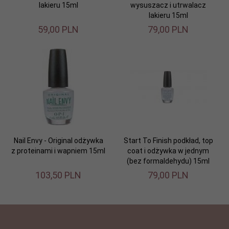
lakieru 15ml
wysuszacz i utrwalacz
lakieru 15ml
59,
00
PLN
79,
00
PLN
Nail Envy - Original odżywka
Start To Finish podkład, top
z proteinami i wapniem 15ml
coat i odżywka w jednym
(bez formaldehydu) 15ml
103,
50
PLN
79,
00
PLN