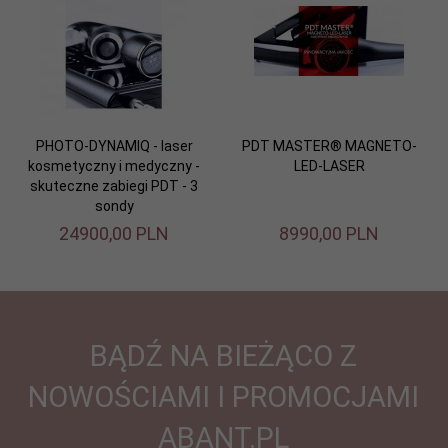
PHOTO-DYNAMIQ - laser
PDT MASTER® MAGNETO-
kosmetyczny i medyczny -
LED-LASER
skuteczne zabiegi PDT - 3
sondy
24900,
00
PLN
8990,
00
PLN
BĄDŹ NA BIEŻĄCO Z
NOWOŚCIAMI I PROMOCJAMI
ABANT.PL