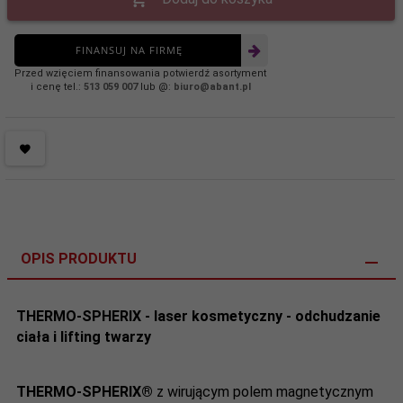
FINANSUJ NA FIRMĘ
Przed wzięciem finansowania potwierdź asortyment
i cenę tel.:
513 059 007
lub @:
biuro@abant.pl
OPIS PRODUKTU
THERMO-SPHERIX - laser kosmetyczny - odchudzanie
ciała i lifting twarzy
THERMO-SPHERIX®
z wirującym polem magnetycznym