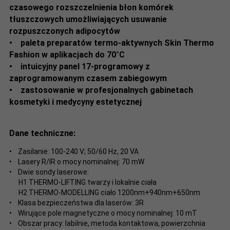
czasowego rozszczelnienia błon komórek
tłuszczowych umożliwiających usuwanie
rozpuszczonych adipocytów
• paleta preparatów termo-aktywnych Skin Thermo
Fashion w aplikacjach do 70°C
• intuicyjny panel 17-programowy z
zaprogramowanym czasem zabiegowym
• zastosowanie w profesjonalnych gabinetach
kosmetyki i medycyny estetycznej
Dane techniczne:
• Zasilanie: 100-240 V; 50/60 Hz, 20 VA
• Lasery R/IR o mocy nominalnej: 70 mW
• Dwie sondy laserowe:
H1 THERMO-LIFTING twarzy i lokalnie ciała
H2 THERMO-MODELLING ciało 1200nm+940nm+650nm
• Klasa bezpieczeństwa dla laserów: 3R
• Wirujące pole magnetyczne o mocy nominalnej: 10 mT
• Obszar pracy: labilnie, metoda kontaktowa, powierzchnia