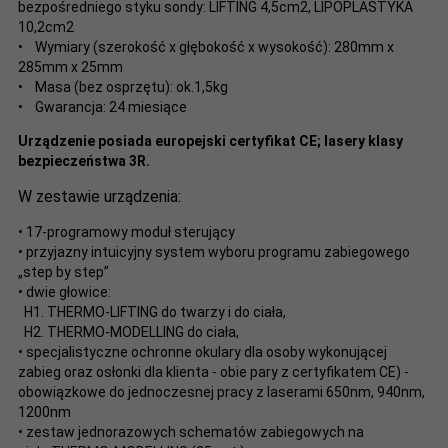
bezpośredniego styku sondy: LIFTING 4,5cm2, LIPOPLASTYKA
10,2cm2
• Wymiary (szerokość x głębokość x wysokość): 280mm x
285mm x 25mm
• Masa (bez osprzętu): ok.1,5kg
• Gwarancja: 24 miesiące
Urządzenie posiada europejski certyfikat CE; lasery klasy
bezpieczeństwa 3R.
W zestawie urządzenia:
• 17-programowy moduł sterujący
• przyjazny intuicyjny system wyboru programu zabiegowego
„step by step”
• dwie głowice:
H1. THERMO-LIFTING do twarzy i do ciała,
H2. THERMO-MODELLING do ciała,
• specjalistyczne ochronne okulary dla osoby wykonującej
zabieg oraz osłonki dla klienta - obie pary z certyfikatem CE) -
obowiązkowe do jednoczesnej pracy z laserami 650nm, 940nm,
1200nm
• zestaw jednorazowych schematów zabiegowych na