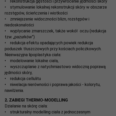
• rekonstrukcja gęstości i przywrócenie jędrności skóry
• stymulowanie lokalnej rekonstrukcji skóry w obszarze
rozstępów, ścieńczenia i wiotkości
• zmniejszenie widoczności blizn, rozstępów i
niedoskonałości
• wypłycanie zmarszczek, także wokół oczu (redukcja
tzw. „pazurków”)
• redukcja efektu opadających powiek redukcja
poduszek tłuszczowych przy kościach policzkowych.
Nieinwazyjna lipoplastyka ciała:
• modelowanie lokalne ciała,
• wyszczuplanie z natychmiastowo widoczną poprawą
jędrności skóry,
• redukcja cellulitu
• niwelacja nierówności i poprawa jakości - kolorytu,
nawilżenia.
2.
ZABIEGI THERMO-MODELLING
Działanie na skórę ciała:
• strukturalny modelling ciała z jednoczesnym