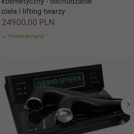
kosmetyczny - odchudzanie
ciała i lifting twarzy
24900,
00
PLN
Produkt dostępny!