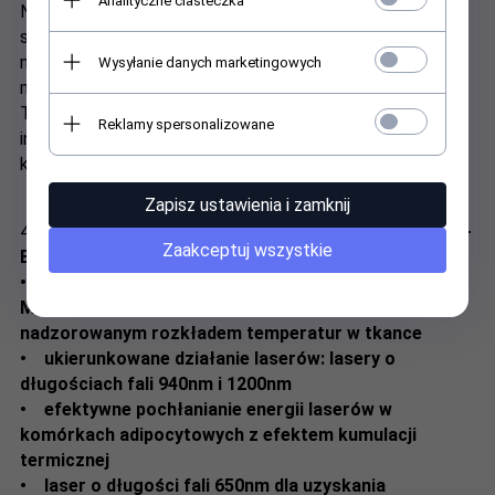
Analityczne ciasteczka
Nowatorski system ukierunkowanego działania
specjalistycznych preparatów intensywnego,
nieinwazyjnego, termicznego odmładzania skóry kobiet i
Wysyłanie danych marketingowych
mężczyzn - wykonywanego innowacyjnym urządzeniem
THERMO-SPHERIX® M-RF Thermo-Laser lub przy użyciu
Reklamy spersonalizowane
innego typu urządzeń kosmetycznych z głowicami, dla
których generowana temperatura nie przekracza 70°C.
Zapisz ustawienia i zamknij
4.
INNOWACYJNA SYNERGIA TECHNOLOGII MAGNETO-
Zaakceptuj wszystkie
ELEKTRO-FOTODYNAMICZNYCH:
• opatentowane wirujące pole magnetyczne
Magnetic Rotation Field® z równomiernym
nadzorowanym rozkładem temperatur w tkance
• ukierunkowane działanie laserów: lasery o
długościach fali 940nm i 1200nm
• efektywne pochłanianie energii laserów w
komórkach adipocytowych z efektem kumulacji
termicznej
• laser o długości fali 650nm dla uzyskania