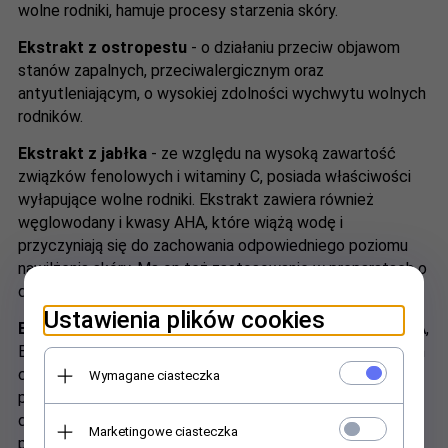
wolne rodniki, hamuje procesy starzenia skóry.
Ekstrakt z ostropestu
- o działaniu przeciw objawom
stanów zapalnych, przeciwalergicznym oraz
antyutleniającym, o wysokiej zdolności wychwytu wolnych
rodników.
Ekstrakt z jabłka
- ze względu na wysoką zawartość
związków fenolowych i witaminy C, posiada właściwości
wyłapujące wolne rodniki. Ekstrakt zawiera również
węglowodany i kwasy AHA, które wiążą wodę i
przyczyniają się do zachowania odpowiedniego poziomu
nawilżenia skóry. Ma on też zastosowanie w preparatach o
działaniu złuszczającym i wygładzającym skórę.
Ustawienia plików cookies
Ekstrakt z pomarańczy
- zawiera bogactwo witamin C, A,
B, B12, P i soli mineralnych. Stosowany jest w preparatach
chroniących przed fotostarzeniem, w produktach
Wymagane ciasteczka
przeciwstarzeniowych, nawilżających czy
depigmentujących. Wyciąg używany jest również w
Marketingowe ciasteczka
preparatach kosmetycznych oczyszczających,