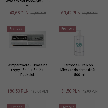
kwasem hialuronowym - 175
ml
43,
68
PLN
69,
42
PLN
56,00 PLN
89,00 PLN
Promocja
Promocja
Wimpernwelle - Trwała na
Farmona Pure Icon -
rzęsy - Żel 1 + Żel 2 +
Mleczko do demakijażu -
Pędzelek
500 ml
180,
50
PLN
31,
50
PLN
190,00 PLN
42,00 PLN
Promocja
Promocja