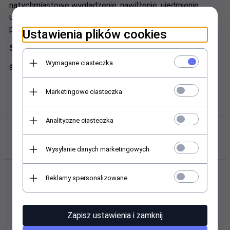
natychmiastowe wygładzenie, nawilżenie, ujędrnienie,
uelastycznienie, zmniejszenie widoczności zmarszczek,
poprawienie wyglądu i kondycji skóry.
Ustawienia plików cookies
Składniki aktywne:
Wymagane ciasteczka
śluz ślimaka, betaina, ekstrakt z aloesu.
Marketingowe ciasteczka
Analityczne ciasteczka
Klienci, którzy kupili ten produkt
wybrali również...
Wysyłanie danych marketingowych
Reklamy spersonalizowane
Promocja
Promocja
Zapisz ustawienia i zamknij