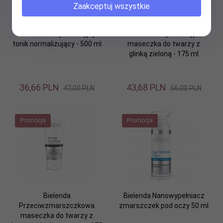
Zaakceptuj wszystkie
Bielenda Antybakteryjny
Bielenda Antybakteryjna
tonik normalizujący - 500 ml
maseczka do twarzy z
glinką zieloną - 175 ml
36,
66
PLN
43,
68
PLN
47,00 PLN
56,00 PLN
Promocja
Promocja
Bielenda
Bielenda Nanowypełniacz
Przeciwzmarszczkowa
zmarszczek pod oczy 50 ml
maseczka do twarzy z