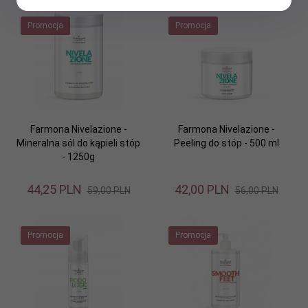
Promocja
Promocja
Farmona Nivelazione -
Farmona Nivelazione -
Mineralna sól do kąpieli stóp
Peeling do stóp - 500 ml
- 1250g
44,
25
PLN
42,
00
PLN
59,00 PLN
56,00 PLN
Promocja
Promocja