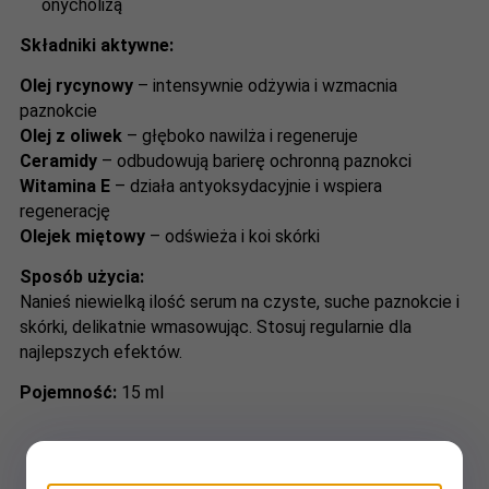
onycholizą
Składniki aktywne:
Olej rycynowy
– intensywnie odżywia i wzmacnia
paznokcie
Olej z oliwek
– głęboko nawilża i regeneruje
Ceramidy
– odbudowują barierę ochronną paznokci
Witamina E
– działa antyoksydacyjnie i wspiera
regenerację
Olejek miętowy
– odświeża i koi skórki
Sposób użycia:
Nanieś niewielką ilość serum na czyste, suche paznokcie i
skórki, delikatnie wmasowując. Stosuj regularnie dla
najlepszych efektów.
Pojemność:
15 ml