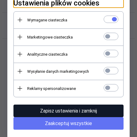
Ustawienia plików cookies
Polecamy w sklepie i hurtowni
Wymagane ciasteczka
kosmetycznej Abant.pl
Marketingowe ciasteczka
Analityczne ciasteczka
Promocja
Promocja
Wysyłanie danych marketingowych
Reklamy spersonalizowane
Farmona Nivelazione -
Farmona Smooth Feet -
Odświeżajacy krem do stóp
Grejpfrutowy peeling do
Zapisz ustawienia i zamknij
- 500 ml
stóp- 500g
Zaakceptuj wszystkie
43,
50
PLN
51,
75
PLN
58,00 PLN
69,00 PLN