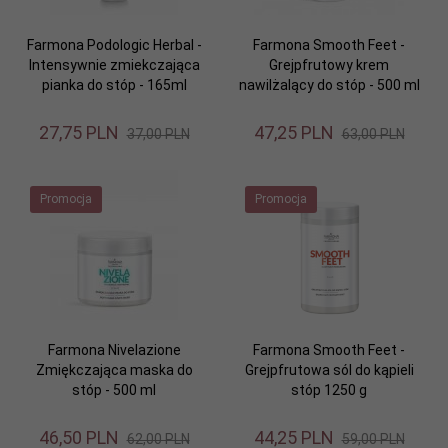
Farmona Podologic Herbal -
Farmona Smooth Feet -
Intensywnie zmiekczająca
Grejpfrutowy krem
pianka do stóp - 165ml
nawilżalący do stóp - 500 ml
27,
75
PLN
47,
25
PLN
37,00 PLN
63,00 PLN
Promocja
Promocja
Farmona Nivelazione
Farmona Smooth Feet -
Zmiękczająca maska do
Grejpfrutowa sól do kąpieli
stóp - 500 ml
stóp 1250 g
46,
50
PLN
44,
25
PLN
62,00 PLN
59,00 PLN