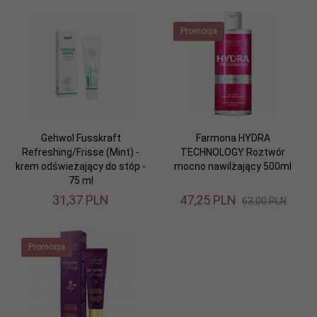
Promocja
Gehwol Fusskraft
Farmona HYDRA
Refreshing/Frisse (Mint) -
TECHNOLOGY Roztwór
krem odświeżający do stóp -
mocno nawilżający 500ml
75 ml
31,
37
PLN
47,
25
PLN
63,00 PLN
Promocja