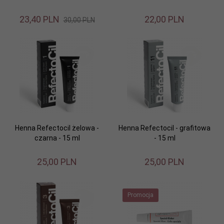
23,
40
PLN
22,
00
PLN
30,00 PLN
Henna Refectocil żelowa -
Henna Refectocil - grafitowa
czarna - 15 ml
- 15 ml
25,
00
PLN
25,
00
PLN
Promocja