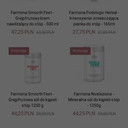
Farmona Smooth Feet -
Farmona Podologic Herbal -
Grejpfrutowy krem
Intensywnie zmiekczająca
nawilżalący do stóp - 500 ml
pianka do stóp - 165ml
47,
25
PLN
27,
75
PLN
63,00 PLN
37,00 PLN
Promocja
Promocja
Farmona Smooth Feet -
Farmona Nivelazione -
Grejpfrutowa sól do kąpieli
Mineralna sól do kąpieli stóp
stóp 1250 g
- 1250g
44,
25
PLN
44,
25
PLN
59,00 PLN
59,00 PLN