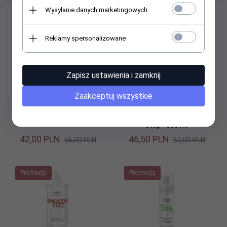
Wysyłanie danych marketingowych
Promocja
Promocja
Reklamy spersonalizowane
Zapisz ustawienia i zamknij
Zaakceptuj wszystkie
Farmona Nivelazione -
Farmona Nivelazione
Peeling do stóp - 500 ml
Zmiękczająca maska do
stóp - 500 ml
42,
00
PLN
46,
50
PLN
56,00 PLN
62,00 PLN
Promocja
Promocja