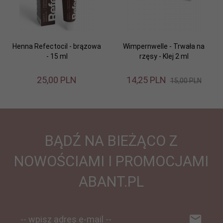
Henna Refectocil - brązowa
Wimpernwelle - Trwała na
- 15 ml
rzęsy - Klej 2 ml
25,
00
PLN
14,
25
PLN
15,00 PLN
BĄDŹ NA BIEŻĄCO Z
NOWOŚCIAMI I PROMOCJAMI
ABANT.PL
-- wpisz adres e-mail --